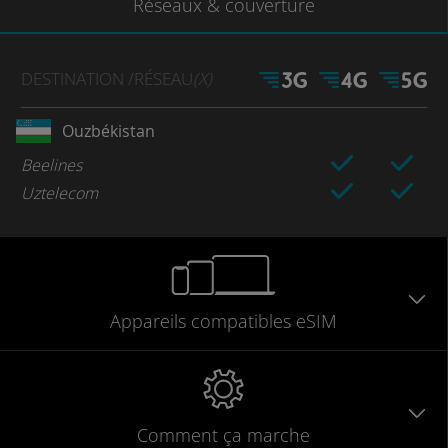
Réseaux
& couverture
DESTINATION
/RÉSEAU
(X)
Ouzbékistan
Beelines
Uztelecom
Appareils
compatibles
eSIM
Comment ça marche