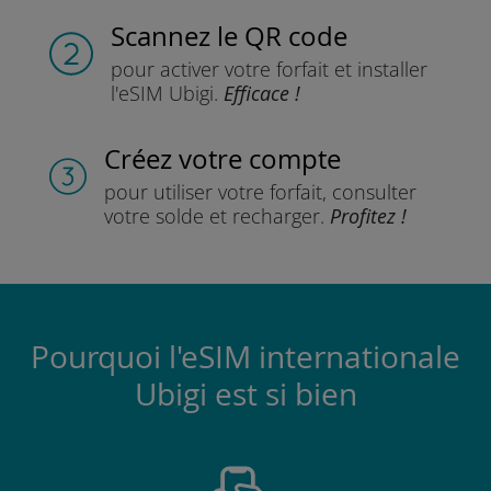
Scannez
le QR code
pour activer votre forfait
et installer
l'eSIM Ubigi.
Efficace !
Créez votre compte
pour utiliser votre forfait,
consulter
votre solde et recharger.
Profitez !
Pourquoi l'eSIM internationale
Ubigi est si bien