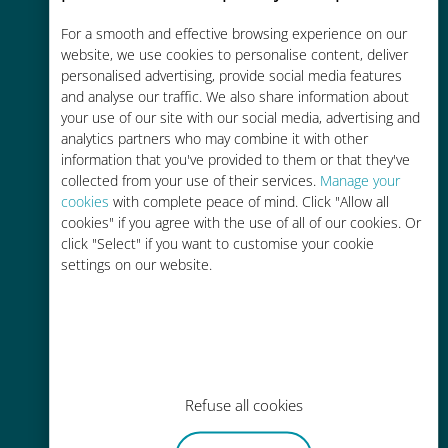
Économique
For a smooth and effective browsing experience on our
website, we use cookies to personalise content, deliver
Jusqu'à 90 % moins cher que les
personalised advertising, provide social media features
frais d'itinérance avec votre
and analyse our traffic. We also share information about
your use of our site with our social media, advertising and
opérateur habituel
analytics partners who may combine it with other
information that you've provided to them or that they've
collected from your use of their services.
Manage your
cookies
with complete peace of mind. Click "Allow all
cookies" if you agree with the use of all of our cookies. Or
click "Select" if you want to customise your cookie
Recharge facile
settings on our website.
Partout via l'app Ubigi, même sans
Wi-Fi ou data sur votre compte
Refuse all cookies