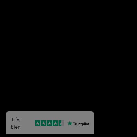
Très
bien