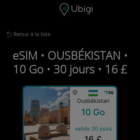
Skip to content
Contenu
Barre de navigation
Bas de page
Retour à la liste
Back to list
eSIM • OUSBÉKISTAN •
10 Go • 30 jours • 16 £
Ousbékistan
10 Go
valide 30 jours
16 £