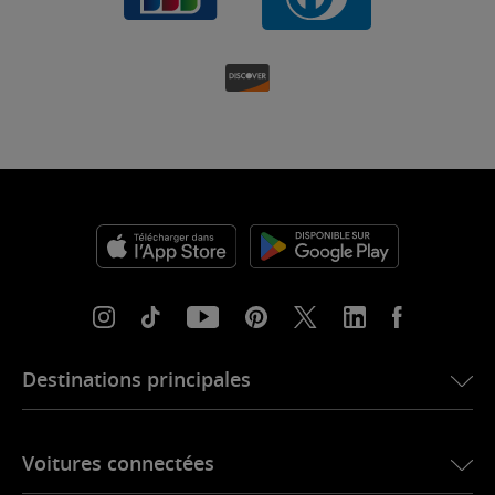
Destinations principales
eSIM pour les États-Unis
Voitures connectées
eSIM pour l’Europe