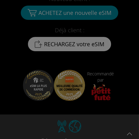
ACHETEZ une nouvelle eSIM
Déjà client :
RECHARGEZ votre eSIM
Recommandé
par