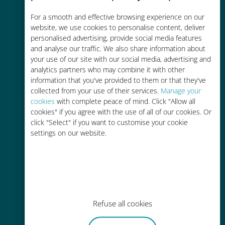
Économique
For a smooth and effective browsing experience on our
website, we use cookies to personalise content, deliver
Jusqu'à 90 % moins cher que les
personalised advertising, provide social media features
frais d'itinérance avec votre
and analyse our traffic. We also share information about
your use of our site with our social media, advertising and
opérateur habituel
analytics partners who may combine it with other
information that you've provided to them or that they've
collected from your use of their services.
Manage your
cookies
with complete peace of mind. Click "Allow all
cookies" if you agree with the use of all of our cookies. Or
click "Select" if you want to customise your cookie
Recharge facile
settings on our website.
Partout via l'app Ubigi, même sans
Wi-Fi ou data sur votre compte
Refuse all cookies