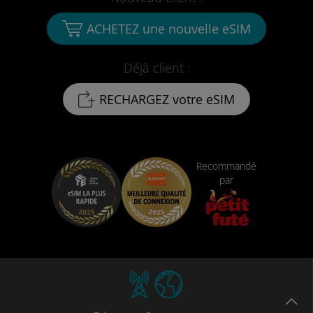
ACHETEZ une nouvelle eSIM
Déjà client :
RECHARGEZ votre eSIM
Recommandé
par