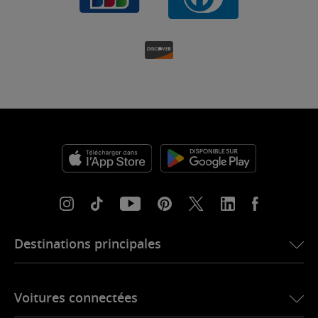
Destinations principales
eSIM pour les États-Unis
Voitures connectées
eSIM pour l’Europe