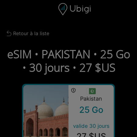
Skip to content
Contenu
Barre de navigation
Bas de page
Retour à la liste
Back to list
eSIM • PAKISTAN • 25 Go
• 30 jours • 27 $US
Pakistan
25 Go
valide 30 jours
27 $US