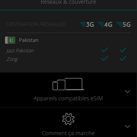
Réseaux
& couverture
DESTINATION
/RÉSEAU
(X)
Pakistan
Jazz Pakistan
Zong
Appareils
compatibles
eSIM
Comment ça marche