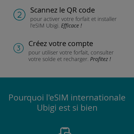
Scannez
le QR code
pour activer votre forfait
et installer
l'eSIM Ubigi.
Efficace !
Créez votre compte
pour utiliser votre forfait,
consulter
votre solde et recharger.
Profitez !
Pourquoi l'eSIM internationale
Ubigi est si bien