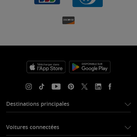
Destinations principales
eSIM pour les États-Unis
Voitures connectées
eSIM pour l’Europe