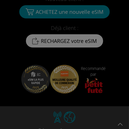
ACHETEZ une nouvelle eSIM
Déjà client :
RECHARGEZ votre eSIM
Recommandé
par