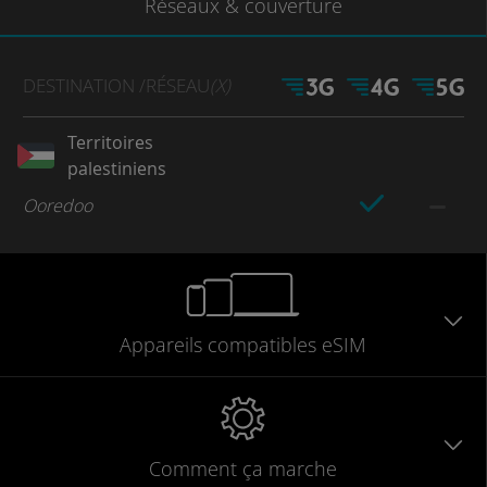
Réseaux
& couverture
DESTINATION
/RÉSEAU
(X)
Territoires
palestiniens
Ooredoo
Appareils
compatibles
eSIM
Comment ça marche