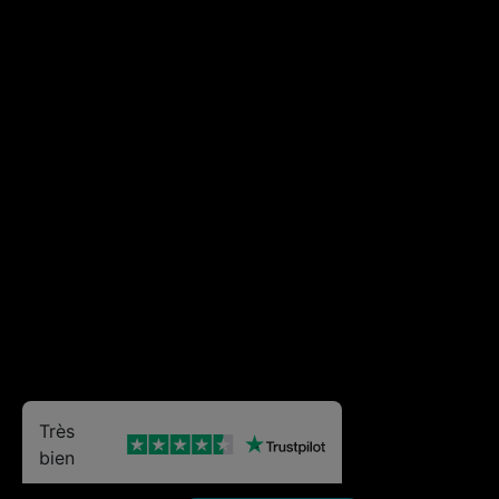
Très
bien