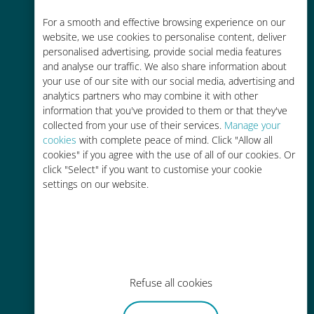
Économique
For a smooth and effective browsing experience on our
website, we use cookies to personalise content, deliver
Jusqu'à 90 % moins cher que les
personalised advertising, provide social media features
frais d'itinérance avec votre
and analyse our traffic. We also share information about
opérateur habituel
your use of our site with our social media, advertising and
analytics partners who may combine it with other
information that you've provided to them or that they've
collected from your use of their services.
Manage your
cookies
with complete peace of mind. Click "Allow all
cookies" if you agree with the use of all of our cookies. Or
click "Select" if you want to customise your cookie
Recharge facile
settings on our website.
Partout via l'app Ubigi, même sans
Wi-Fi ou data sur votre compte
Refuse all cookies