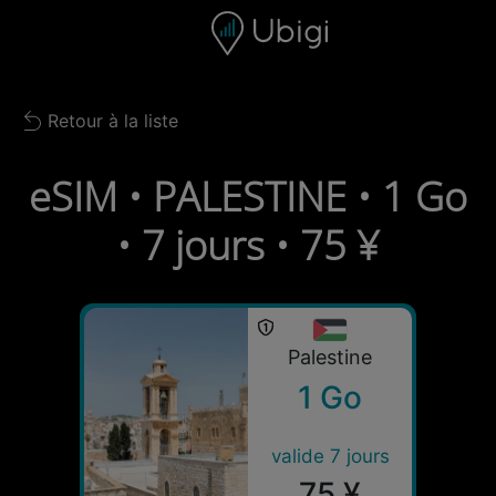
Skip to content
Contenu
Barre de navigation
Bas de page
Retour à la liste
Back to list
eSIM • PALESTINE • 1 Go
• 7 jours • 75 ¥
Palestine
1 Go
valide 7 jours
75 ¥