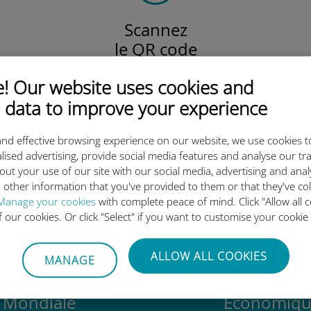
Scannez
le QR code
pour activer votre forfait
 Our website uses cookies and
et installer l'eSIM Ubigi.
Efficace !
 data to improve your experience
nd effective browsing experience on our website, we use cookies t
lised advertising, provide social media features and analyse our tra
out your use of our site with our social media, advertising and ana
 l'eSIM internationale Ubigi es
 other information that you've provided to them or that they've co
Manage your cookies
with complete peace of mind. Click "Allow all c
of our cookies. Or click "Select" if you want to customise your cookie
ALLOW ALL COOKIES
MANAGE
Mondiale
Économiqu