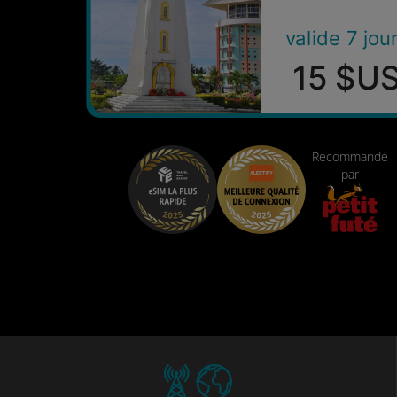
valide 7 jou
15 $U
Recommandé
par