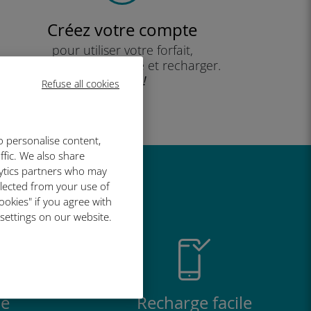
Créez votre compte
pour utiliser votre forfait,
consulter votre solde et recharger.
Profitez !
Refuse all cookies
o personalise content,
ffic. We also share
lytics partners who may
t si bien
llected from your use of
ookies" if you agree with
 settings on our website.
e
Recharge facile