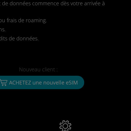
fait de données commence dès votre arrivée à
u frais de roaming.
ns.
dits de données.
Nouveau client :
ACHETEZ une nouvelle eSIM