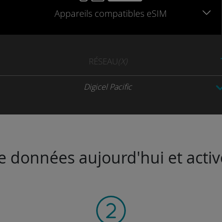
Appareils
compatibles
eSIM
RÉSEAU
(X)
Digicel Pacific
de données aujourd'hui et activ