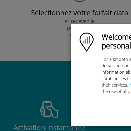
Sélectionnez votre forfait data
et recevez-le
par e-mail.
Rapide !
Welcome!
Ubigi logo
personal
For a smooth a
deliver persona
information ab
Pourquoi
combine it with
their services.
the use of all 
Activation instantanée