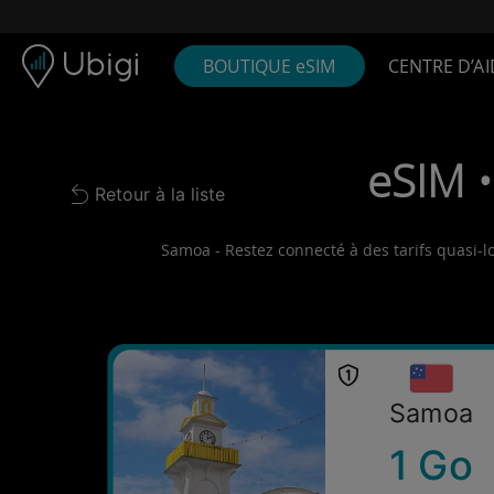
Skip to content
Contenu
Barre de navigation
Bas de page
BOUTIQUE eSIM
CENTRE D’AI
eSIM •
Retour à la liste
Back to list
Samoa - Restez connecté à des tarifs quasi-lo
Samoa
1 Go