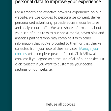
personal data to improve your experience
For a smooth and effective browsing experience on our
Économique
website, we use cookies to personalise content, deliver
personalised advertising, provide social media features
Jusqu'à 90 % moins cher que les
and analyse our traffic. We also share information about
frais d'itinérance avec votre
your use of our site with our social media, advertising and
opérateur habituel
analytics partners who may combine it with other
information that you've provided to them or that they've
collected from your use of their services.
Manage your
cookies
with complete peace of mind. Click "Allow all
cookies" if you agree with the use of all of our cookies. Or
click "Select" if you want to customise your cookie
settings on our website.
Recharge facile
Partout via l'app Ubigi, même sans
Wi-Fi ou data sur votre compte
Refuse all cookies