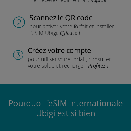
et recevez-le
par e-mail.
Rapide !
Scannez
le QR code
pour activer votre forfait
et installer
l'eSIM Ubigi.
Efficace !
Créez votre compte
pour utiliser votre forfait,
consulter
votre solde et recharger.
Profitez !
Pourquoi l'eSIM internationale
Ubigi est si bien