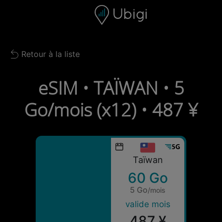
Skip to content
Contenu
Barre de navigation
Bas de page
Retour à la liste
Back to list
eSIM • TAÏWAN • 5
Go/mois (x12) • 487 ¥
Taïwan
60 Go
5 Go
/mois
valide mois
487 ¥