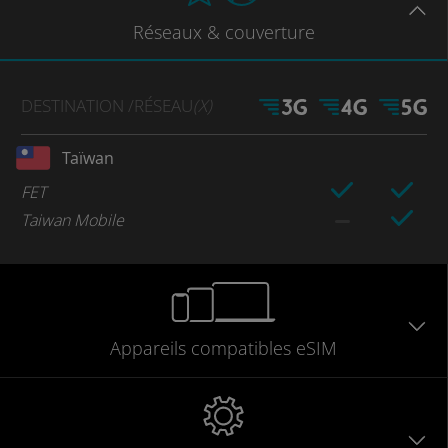
Réseaux
& couverture
DESTINATION
/RÉSEAU
(X)
Taïwan
FET
Taiwan Mobile
Appareils
compatibles
eSIM