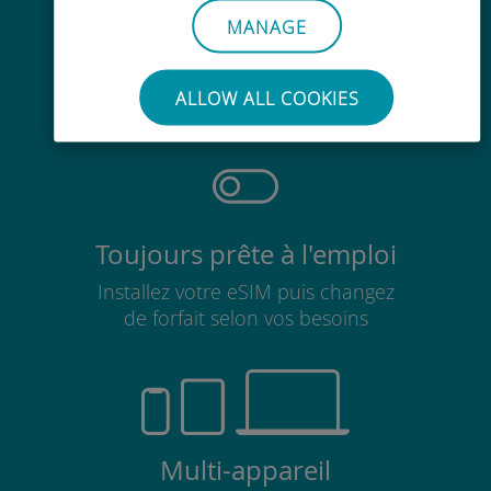
MANAGE
Sans effort
Pas besoin de retirer votre carte
ALLOW ALL COOKIES
SIM existante
Toujours prête à l'emploi
Installez votre eSIM puis changez
de forfait selon vos besoins
Multi-appareil