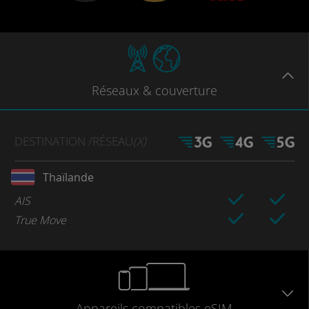
Réseaux
& couverture
DESTINATION
/RÉSEAU
(X)
Thaïlande
AIS
True Move
Appareils
compatibles
eSIM