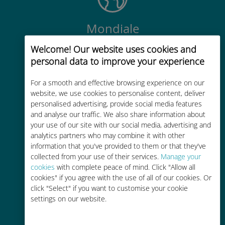
Mondiale
Connectivité cellulaire mondiale de
Welcome! Our website uses cookies and
haute qualité dans plus de
personal data to improve your experience
200 destinations
For a smooth and effective browsing experience on our
website, we use cookies to personalise content, deliver
personalised advertising, provide social media features
and analyse our traffic. We also share information about
your use of our site with our social media, advertising and
analytics partners who may combine it with other
Économique
information that you've provided to them or that they've
Jusqu'à 90 % moins cher que les
collected from your use of their services.
Manage your
cookies
with complete peace of mind. Click "Allow all
frais d'itinérance avec votre
cookies" if you agree with the use of all of our cookies. Or
opérateur habituel
click "Select" if you want to customise your cookie
settings on our website.