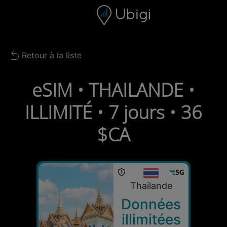
Skip to content
Contenu
Barre de navigation
Bas de page
Retour à la liste
Back to list
eSIM • THAILANDE •
ILLIMITÉ • 7 jours • 36
$CA
Thailande
Données
illimitées