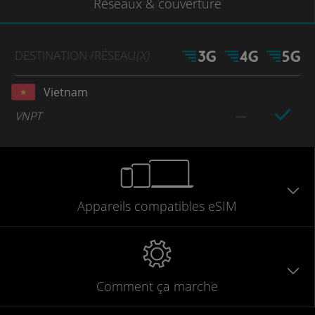
Réseaux
& couverture
DESTINATION
/RÉSEAU
(X)
Vietnam
VNPT
Appareils
compatibles
eSIM
Comment ça marche