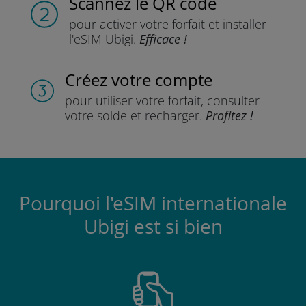
Scannez
le QR code
pour activer votre forfait
et installer
l'eSIM Ubigi.
Efficace !
Créez votre compte
pour utiliser votre forfait,
consulter
votre solde et recharger.
Profitez !
Pourquoi l'eSIM internationale
Ubigi est si bien