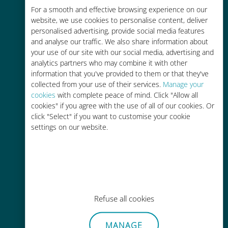
Économique
For a smooth and effective browsing experience on our
website, we use cookies to personalise content, deliver
Jusqu'à 90 % moins cher que les
personalised advertising, provide social media features
frais d'itinérance avec votre
and analyse our traffic. We also share information about
opérateur habituel
your use of our site with our social media, advertising and
analytics partners who may combine it with other
information that you've provided to them or that they've
collected from your use of their services.
Manage your
cookies
with complete peace of mind. Click "Allow all
cookies" if you agree with the use of all of our cookies. Or
Recharge facile
click "Select" if you want to customise your cookie
settings on our website.
Partout via l'app Ubigi, même sans
Wi-Fi ou data sur votre compte
Refuse all cookies
Sans effort
MANAGE