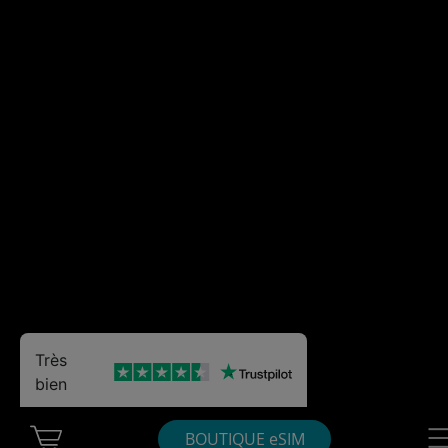
Très
bien
Cart Ubigi
Nav
BOUTIQUE eSIM