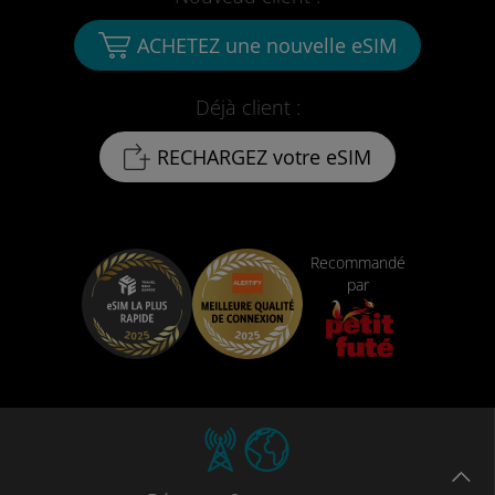
ACHETEZ une nouvelle eSIM
Déjà client :
RECHARGEZ votre eSIM
Recommandé
par