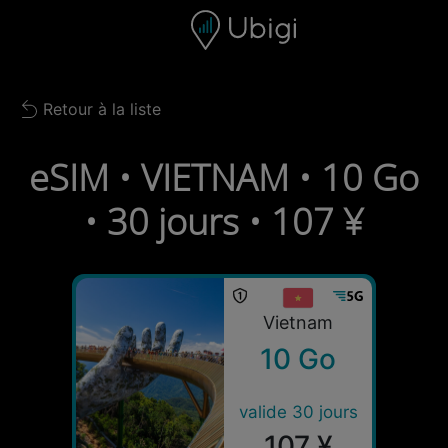
Skip to content
Contenu
Barre de navigation
Bas de page
Retour à la liste
Back to list
eSIM • VIETNAM • 10 Go
• 30 jours • 107 ¥
Vietnam
10 Go
valide 30 jours
107 ¥