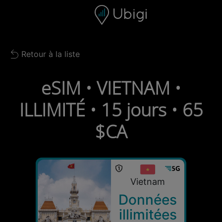
Skip to content
Contenu
Barre de navigation
Bas de page
Retour à la liste
Back to list
eSIM • VIETNAM •
ILLIMITÉ • 15 jours • 65
$CA
Vietnam
Données
illimitées