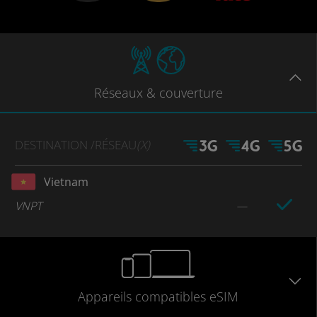
Réseaux
& couverture
DESTINATION
/RÉSEAU
(X)
Vietnam
VNPT
Appareils
compatibles
eSIM