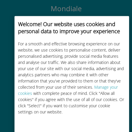
Mondiale
Connectivité cellulaire mondiale de
Welcome! Our website uses cookies and
haute qualité dans plus de
personal data to improve your experience
200 destinations
For a smooth and effective browsing experience on our
website, we use cookies to personalise content, deliver
personalised advertising, provide social media features
and analyse our traffic. We also share information about
your use of our site with our social media, advertising and
Économique
analytics partners who may combine it with other
information that you've provided to them or that they've
Jusqu'à 90 % moins cher que les
collected from your use of their services.
Manage your
frais d'itinérance avec votre
cookies
with complete peace of mind. Click "Allow all
opérateur habituel
cookies" if you agree with the use of all of our cookies. Or
click "Select" if you want to customise your cookie
settings on our website.