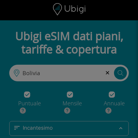
Skip to content
Contenuto
Barra di navigazione
Piè di pagina
Ubigi eSIM dati piani,
tariffe & copertura
×
Puntuale
Mensile
Annuale
Incantesimo