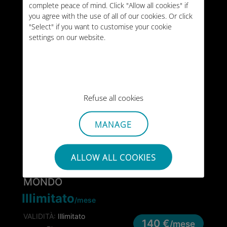
20GB
complete peace of mind. Click "Allow all cookies" if
MONDO
/mese
you agree with the use of all of our cookies. Or click
VALIDITÀ:
Illimitato
"Select" if you want to customise your cookie
44 €
/mese
settings on our website.
TIPO:
MENSILE
10GB
MONDO
VALIDITÀ:
30 giorni
59 €
Refuse all cookies
TIPO:
PUNTUALE
25GB
MONDO
MANAGE
VALIDITÀ:
90 giorni
128 €
TIPO:
PUNTUALE
ALLOW ALL COOKIES
MONDO
Illimitato
/mese
VALIDITÀ:
Illimitato
140 €
/mese