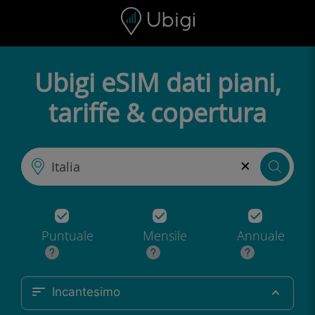
Skip to content
Contenuto
Barra di navigazione
Piè di pagina
Ubigi eSIM dati piani,
tariffe & copertura
×
Puntuale
Mensile
Annuale
Incantesimo