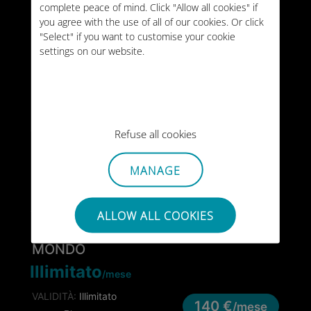
20GB
complete peace of mind. Click "Allow all cookies" if
MONDO
/mese
you agree with the use of all of our cookies. Or click
VALIDITÀ:
Illimitato
"Select" if you want to customise your cookie
44 €
/mese
settings on our website.
TIPO:
MENSILE
10GB
MONDO
VALIDITÀ:
30 giorni
59 €
Refuse all cookies
TIPO:
PUNTUALE
25GB
MONDO
MANAGE
VALIDITÀ:
90 giorni
128 €
TIPO:
PUNTUALE
ALLOW ALL COOKIES
MONDO
Illimitato
/mese
VALIDITÀ:
Illimitato
140 €
/mese