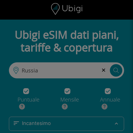
Skip to content
Contenuto
Barra di navigazione
Piè di pagina
Ubigi eSIM dati piani,
tariffe & copertura
×
Puntuale
Mensile
Annuale
Incantesimo