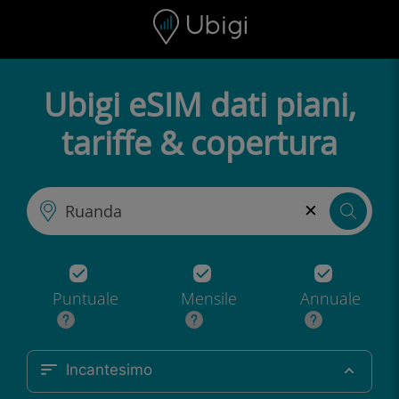
Skip to content
Contenuto
Barra di navigazione
Piè di pagina
Ubigi eSIM dati piani,
tariffe & copertura
×
Puntuale
Mensile
Annuale
Incantesimo