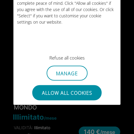
20GB
complete peace of mind. Click "Allow all cookies" if
MONDO
/mese
you agree with the use of all of our cookies. Or click
VALIDITÀ:
Illimitato
"Select" if you want to customise your cookie
44 €
/mese
settings on our website.
TIPO:
MENSILE
10GB
MONDO
VALIDITÀ:
30 giorni
59 €
Refuse all cookies
TIPO:
PUNTUALE
25GB
MONDO
MANAGE
VALIDITÀ:
90 giorni
128 €
TIPO:
PUNTUALE
ALLOW ALL COOKIES
MONDO
Illimitato
/mese
VALIDITÀ:
Illimitato
140 €
/mese