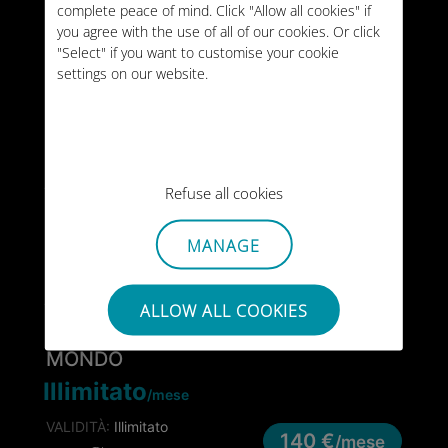
20GB
complete peace of mind. Click "Allow all cookies" if
MONDO
/mese
you agree with the use of all of our cookies. Or click
VALIDITÀ:
Illimitato
"Select" if you want to customise your cookie
44 €
/mese
settings on our website.
TIPO:
MENSILE
10GB
MONDO
VALIDITÀ:
30 giorni
59 €
Refuse all cookies
TIPO:
PUNTUALE
25GB
MONDO
MANAGE
VALIDITÀ:
90 giorni
128 €
TIPO:
PUNTUALE
ALLOW ALL COOKIES
MONDO
Illimitato
/mese
VALIDITÀ:
Illimitato
140 €
/mese