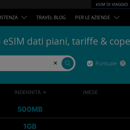
eSIM DI VIAGGIO
ISTENZA
TRAVEL BLOG
PER LE AZIENDE
 eSIM dati piani, tariffe & cop
×
Puntuale
INDENNITÀ
/MESE
500MB
1GB