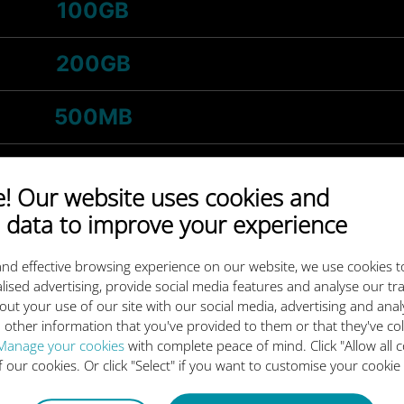
100GB
200GB
500MB
1GB
 Our website uses cookies and
 data to improve your experience
-
5GB
/mese
nd effective browsing experience on our website, we use cookies t
3GB
lised advertising, provide social media features and analyse our tra
out your use of our site with our social media, advertising and ana
 other information that you've provided to them or that they've co
-
20GB
/mese
Manage your cookies
with complete peace of mind. Click "Allow all c
of our cookies. Or click "Select" if you want to customise your cookie
10GB