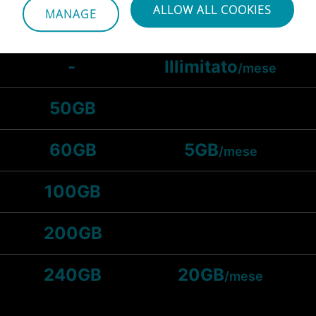
ALLOW ALL COOKIES
MANAGE
25GB
-
Illimitato
/mese
50GB
60GB
5GB
/mese
100GB
200GB
240GB
20GB
/mese