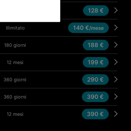
128 €
90 giorni
140 €
Illimitato
/mese
188 €
180 giorni
199 €
12 mesi
290 €
360 giorni
390 €
360 giorni
390 €
12 mesi