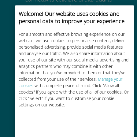
in tutto il mondo in oltre 200
Welcome! Our website uses cookies and
destinazioni
personal data to improve your experience
For a smooth and effective browsing experience on our
website, we use cookies to personalise content, deliver
personalised advertising, provide social media features
and analyse our traffic. We also share information about
Economico
your use of our site with our social media, advertising and
analytics partners who may combine it with other
Fino al 90% in meno rispetto alle
information that you've provided to them or that they've
tariffe di roaming con il vostro
collected from your use of their services.
Manage your
operatore attuale
cookies
with complete peace of mind. Click "Allow all
cookies" if you agree with the use of all of our cookies. Or
click "Select" if you want to customise your cookie
settings on our website.
Ricarica facile
Ovunque tramite l'app Ubigi, anche