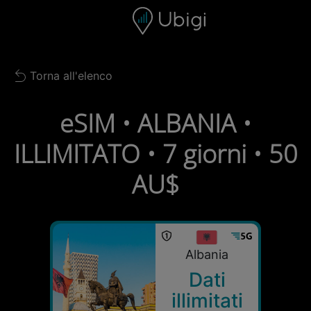
Skip to content
Contenuto
Barra di navigazione
Piè di pagina
Torna all'elenco
Back to list
eSIM • ALBANIA •
ILLIMITATO • 7 giorni • 50
AU$
Albania
Dati
illimitati