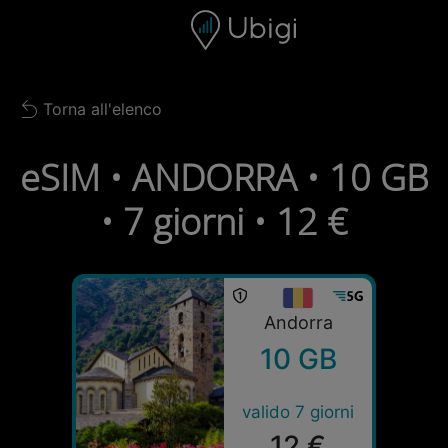
Skip to content
Contenuto
Barra di navigazione
Piè di pagina
Torna all'elenco
Back to list
eSIM • ANDORRA • 10 GB
• 7 giorni • 12 €
Andorra
10 GB
valido 7 giorni
12 €