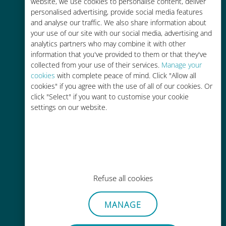
tariffe di roaming con il vostro
website, we use cookies to personalise content, deliver
personalised advertising, provide social media features
operatore attuale
and analyse our traffic. We also share information about
your use of our site with our social media, advertising and
analytics partners who may combine it with other
information that you've provided to them or that they've
collected from your use of their services.
Manage your
cookies
with complete peace of mind. Click "Allow all
Ricarica facile
cookies" if you agree with the use of all of our cookies. Or
click "Select" if you want to customise your cookie
Ovunque tramite l'app Ubigi, anche
settings on our website.
senza Wi-Fi o dati residui
Refuse all cookies
Senza sforzo
Non è necessario rimuovere la
MANAGE
scheda SIM esistente