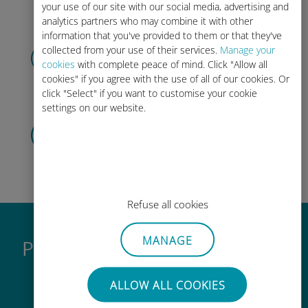
Promesso!
your use of our site with our social media, advertising and
analytics partners who may combine it with other
information that you've provided to them or that they've
Abbonati
al piano mensile
collected from your use of their services.
Manage your
cookies
with complete peace of mind. Click "Allow all
Locale, regionale
o globale.
cookies" if you agree with the use of all of our cookies. Or
Copriamo tutte le tue esigenze!
click "Select" if you want to customise your cookie
settings on our website.
Installa
la tua eSIM
seguendo i passaggi
sul tuo
dispositivo.
Efficiente!
Refuse all cookies
MANAGE
Perché la eSIM internazionale
di Ubigi è così grande
ALLOW ALL COOKIES