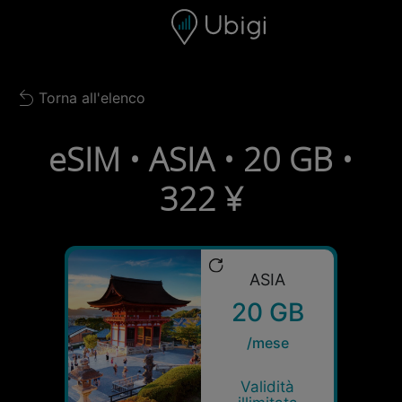
Skip to content
Contenuto
Barra di navigazione
Piè di pagina
Torna all'elenco
Back to list
eSIM • ASIA • 20 GB •
322 ¥
ASIA
20 GB
/mese
Validità