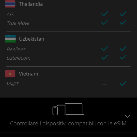
Thailandia
AIS
True Move
Uzbekistan
Beelines
Uztelecom
Vietnam
VNPT
Controllare
i dispositivi compatibili
con le eSIM