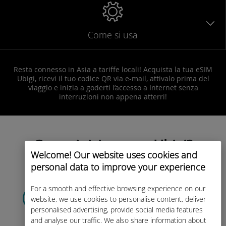
Come si usa
Resta connesso in Asia a tariffe locali! Acquista la tua eSIM
Ubigi, ricevi il tuo codice QR via e-mail, attivalo prima del
viaggio e inizia a goderti l’accesso a Internet senza
interruzioni non appena atterri!
Come iniziare con Ubigi?
Welcome! Our website uses cookies and
personal data to improve your experience
Crea il tuo account
For a smooth and effective browsing experience on our
website, we use cookies to personalise content, deliver
cliccando
QUI
personalised advertising, provide social media features
Solo
5 campi da compilare.
and analyse our traffic. We also share information about