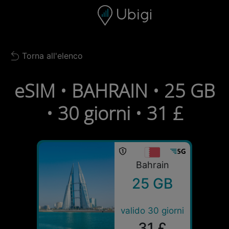
Skip to content
Contenuto
Barra di navigazione
Piè di pagina
Torna all'elenco
Back to list
eSIM • BAHRAIN • 25 GB
• 30 giorni • 31 £
Bahrain
25 GB
valido 30 giorni
31 £