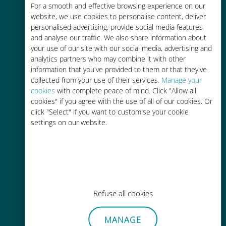
Economico
For a smooth and effective browsing experience on our
website, we use cookies to personalise content, deliver
Fino al 90% in meno rispetto alle
personalised advertising, provide social media features
tariffe di roaming con il vostro
and analyse our traffic. We also share information about
operatore attuale
your use of our site with our social media, advertising and
analytics partners who may combine it with other
information that you've provided to them or that they've
collected from your use of their services.
Manage your
cookies
with complete peace of mind. Click "Allow all
cookies" if you agree with the use of all of our cookies. Or
Ricarica facile
click "Select" if you want to customise your cookie
settings on our website.
Ovunque tramite l'app Ubigi, anche
senza Wi-Fi o dati residui
Refuse all cookies
Senza sforzo
MANAGE