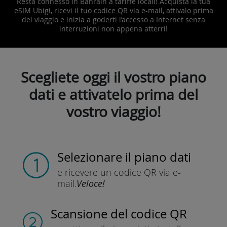
Resta connesso in Bahrain a tariffe locali! Acquista la tua
eSIM Ubigi, ricevi il tuo codice QR via e-mail, attivalo prima
del viaggio e inizia a goderti l’accesso a Internet senza
interruzioni non appena atterri!
Scegliete oggi il vostro piano
dati e attivatelo prima del
vostro viaggio!
Selezionare il piano dati
e ricevere un codice QR
via e-
mail.
Veloce!
Scansione del codice QR