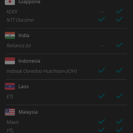
Giappone
KDDI
NTT Docomo
India
Reliance Jio
Indonesia
Indosat Ooredoo Hutchison (IOH)
Laos
ETL
Malaysia
Maxis
YTL