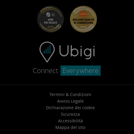
Ubigi per Fiat
Programma Segnala un amico
Risoluzione dei problemi
Carriera
Centro assistenza
Contatta l’assistenza
Termini & Condizioni
Avviso Legale
Dichiarazione dei cookie
Sicurezza
Accessibilità
Mappa del sito