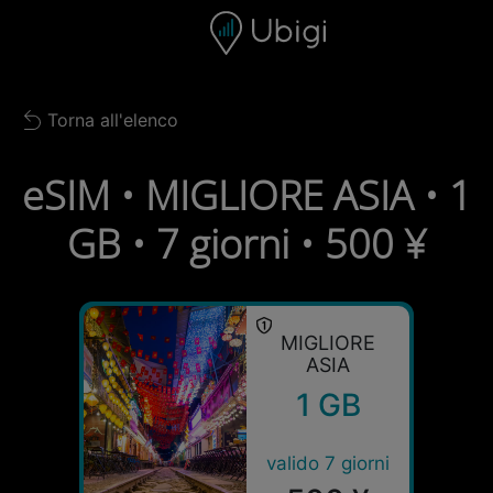
Skip to content
Contenuto
Barra di navigazione
Piè di pagina
Torna all'elenco
Back to list
eSIM • MIGLIORE ASIA • 1
GB • 7 giorni • 500 ¥
MIGLIORE
ASIA
1 GB
valido 7 giorni