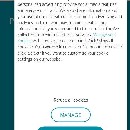
personalised advertising, provide social media features
and analyse our traffic. We also share information about
your use of our site with our social media, advertising and
Perché la eSIM internazionale
analytics partners who may combine it with other
di Ubigi è così grande
information that you've provided to them or that they've
collected from your use of their services.
Manage your
cookies
with complete peace of mind. Click "Allow all
cookies" if you agree with the use of all of our cookies. Or
click "Select" if you want to customise your cookie
settings on our website.
Attivazione immediata
Ricevere un codice QR via e-mail in
pochi minuti e scansionarlo
Refuse all cookies
MANAGE