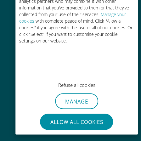
analytics partners who may combine it with other
information that you've provided to them or that they've
collected from your use of their services.
Manage your
cookies
with complete peace of mind. Click "Allow all
cookies" if you agree with the use of all of our cookies. Or
click "Select" if you want to customise your cookie
Attivazione immediata
settings on our website.
Ricevere un codice QR via e-mail in
pochi minuti e scansionarlo
Refuse all cookies
Globale
MANAGE
Connettività cellulare di alta qualità
in tutto il mondo in oltre 200
ALLOW ALL COOKIES
destinazioni