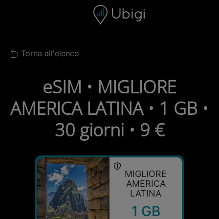
Skip to content
Contenuto
Barra di navigazione
Piè di pagina
Torna all'elenco
Back to list
eSIM • MIGLIORE
AMERICA LATINA • 1 GB •
30 giorni • 9 €
MIGLIORE
AMERICA
LATINA
1 GB