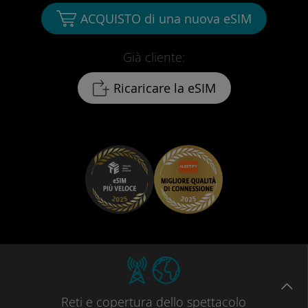
ACQUISTO di una nuova eSIM
Già cliente:
Ricaricare la eSIM
Reti
e copertura dello spettacolo