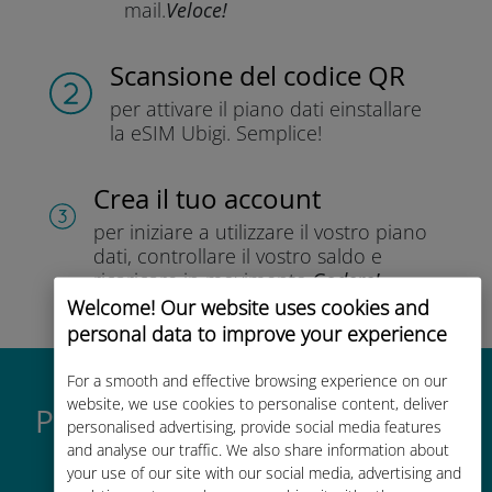
mail.
Veloce!
Scansione del codice QR
per attivare il piano dati e
installare
la eSIM Ubigi.
Semplice!
Crea il tuo account
per iniziare a utilizzare il vostro piano
dati, controllare il vostro saldo e
ricaricare in movimento.
Godere!
Welcome! Our website uses cookies and
personal data to improve your experience
For a smooth and effective browsing experience on our
website, we use cookies to personalise content, deliver
Perché la eSIM internazionale
personalised advertising, provide social media features
di Ubigi è così grande
and analyse our traffic. We also share information about
your use of our site with our social media, advertising and