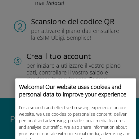
mail.
Veloce!
Scansione del codice QR
per attivare il piano dati e
installare
la eSIM Ubigi.
Semplice!
Crea il tuo account
per iniziare a utilizzare il vostro piano
dati, controllare il vostro saldo e
ricaricare in movimento.
Godere!
Welcome! Our website uses cookies and
personal data to improve your experience
For a smooth and effective browsing experience on our
website, we use cookies to personalise content, deliver
Perché la eSIM internazionale
personalised advertising, provide social media features
di Ubigi è così grande
and analyse our traffic. We also share information about
your use of our site with our social media, advertising and