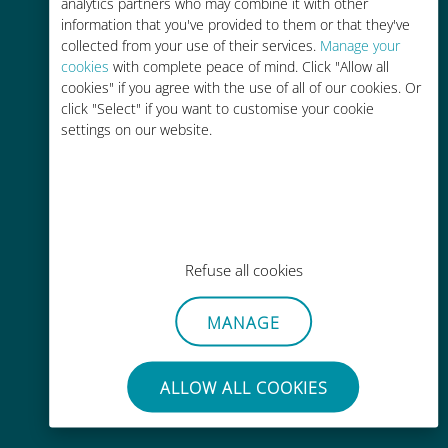
analytics partners who may combine it with other
information that you've provided to them or that they've
collected from your use of their services.
Manage your
cookies
with complete peace of mind. Click "Allow all
cookies" if you agree with the use of all of our cookies. Or
click "Select" if you want to customise your cookie
Attivazione immediata
settings on our website.
Ricevere un codice QR via e-mail in
pochi minuti e scansionarlo
Refuse all cookies
Globale
MANAGE
Connettività cellulare di alta qualità
in tutto il mondo in oltre 200
ALLOW ALL COOKIES
destinazioni