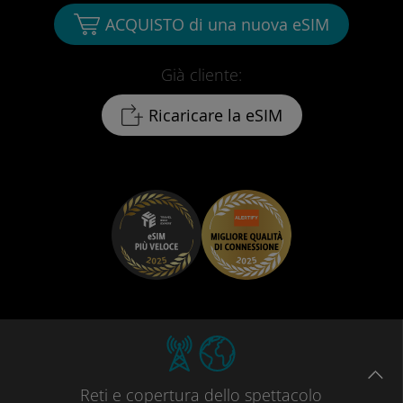
ACQUISTO di una nuova eSIM
Già cliente:
Ricaricare la eSIM
Reti
e copertura dello spettacolo