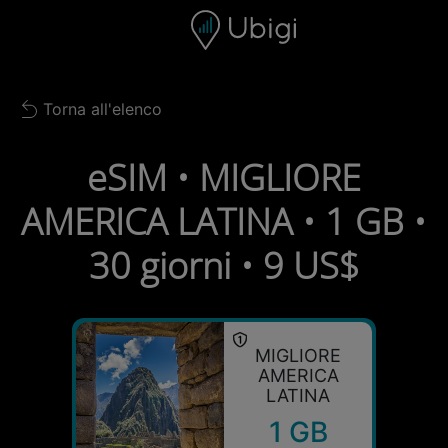
Skip to content
Contenuto
Barra di navigazione
Piè di pagina
Torna all'elenco
Back to list
eSIM • MIGLIORE
AMERICA LATINA • 1 GB •
30 giorni • 9 US$
MIGLIORE
AMERICA
LATINA
1 GB