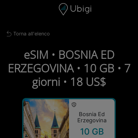
Skip to content
Contenuto
Barra di navigazione
Piè di pagina
Torna all'elenco
Back to list
eSIM • BOSNIA ED
ERZEGOVINA • 10 GB • 7
giorni • 18 US$
Bosnia Ed
Erzegovina
10 GB