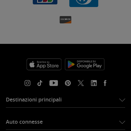
Destinazioni principali
eSIM per gli Stati Uniti
Auto connesse
eSIM per l’Europa