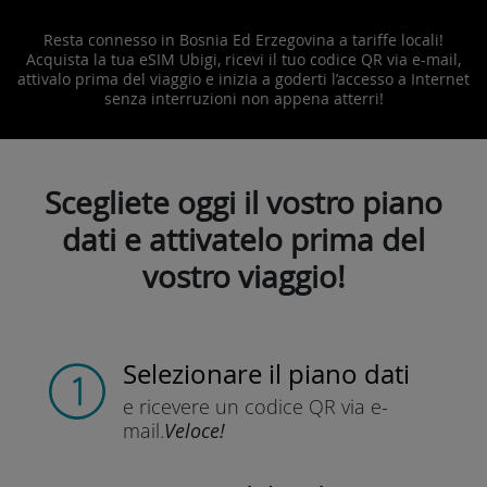
Resta connesso in Bosnia Ed Erzegovina a tariffe locali!
Acquista la tua eSIM Ubigi, ricevi il tuo codice QR via e-mail,
attivalo prima del viaggio e inizia a goderti l’accesso a Internet
senza interruzioni non appena atterri!
Scegliete oggi il vostro piano
dati e attivatelo prima del
vostro viaggio!
Selezionare il piano dati
e ricevere un codice QR
via e-
mail.
Veloce!