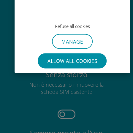
Ricarica facile
Ovunque tramite l'app Ubigi, anche
Refuse all cookies
senza Wi-Fi o dati residui
MANAGE
ALLOW ALL COOKIES
Senza sforzo
Non è necessario rimuovere la
scheda SIM esistente
Sempre pronto all'uso