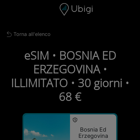
Skip to content
Contenuto
Barra di navigazione
Piè di pagina
Torna all'elenco
Back to list
eSIM • BOSNIA ED
ERZEGOVINA •
ILLIMITATO • 30 giorni •
68 €
Bosnia Ed
Erzegovina