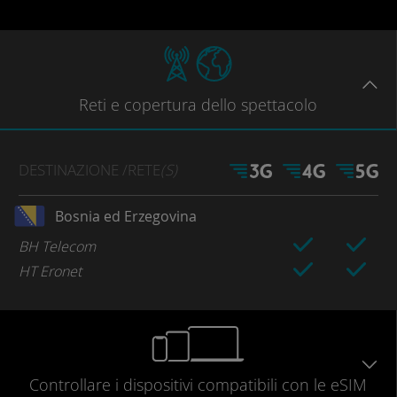
Reti
e copertura dello spettacolo
DESTINAZIONE
/RETE
(S)
Bosnia ed Erzegovina
BH Telecom
HT Eronet
Controllare
i dispositivi compatibili
con le eSIM