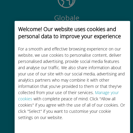
Globale
Connettività cellulare di alta qualità
Welcome! Our website uses cookies and
in tutto il mondo in oltre 200
personal data to improve your experience
destinazioni
For a smooth and effective browsing experience on our
website, we use cookies to personalise content, deliver
personalised advertising, provide social media features
and analyse our traffic. We also share information about
your use of our site with our social media, advertising and
analytics partners who may combine it with other
Economico
information that you've provided to them or that they've
collected from your use of their services.
Manage your
Fino al 90% in meno rispetto alle
cookies
with complete peace of mind. Click "Allow all
tariffe di roaming con il vostro
cookies" if you agree with the use of all of our cookies. Or
operatore attuale
click "Select" if you want to customise your cookie
settings on our website.