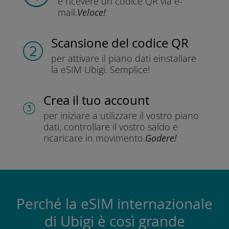
e ricevere un codice QR
via e-
mail.
Veloce!
Scansione del codice QR
per attivare il piano dati e
installare
la eSIM Ubigi.
Semplice!
Crea il tuo account
per iniziare a utilizzare il vostro piano
dati, controllare il vostro saldo e
ricaricare in movimento.
Godere!
Perché la eSIM internazionale
di Ubigi è così grande