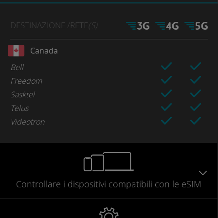
DESTINAZIONE
/RETE
(S)
Canada
Bell
Freedom
Sasktel
Telus
Videotron
Controllare
i dispositivi compatibili
con le eSIM