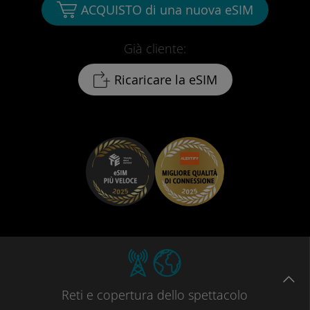
ACQUISTO di una nuova eSIM
Già cliente:
Ricaricare la eSIM
Reti
e copertura dello spettacolo