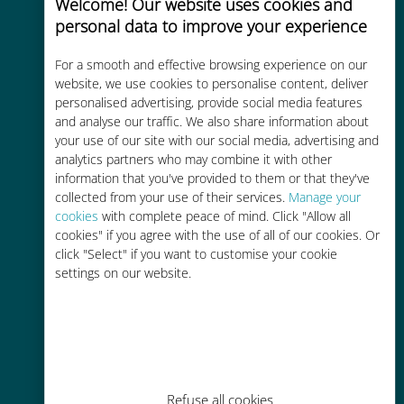
Welcome! Our website uses cookies and
personal data to improve your experience
For a smooth and effective browsing experience on our
website, we use cookies to personalise content, deliver
Economico
personalised advertising, provide social media features
and analyse our traffic. We also share information about
Fino al 90% in meno rispetto alle
your use of our site with our social media, advertising and
tariffe di roaming con il vostro
analytics partners who may combine it with other
operatore attuale
information that you've provided to them or that they've
collected from your use of their services.
Manage your
cookies
with complete peace of mind. Click "Allow all
cookies" if you agree with the use of all of our cookies. Or
click "Select" if you want to customise your cookie
settings on our website.
Ricarica facile
Ovunque tramite l'app Ubigi, anche
senza Wi-Fi o dati residui
Refuse all cookies