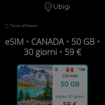
Skip to content
Contenuto
Barra di navigazione
Piè di pagina
Torna all'elenco
Back to list
eSIM • CANADA • 50 GB •
30 giorni • 59 €
Canada
50 GB
valido 30 giorni
59 €