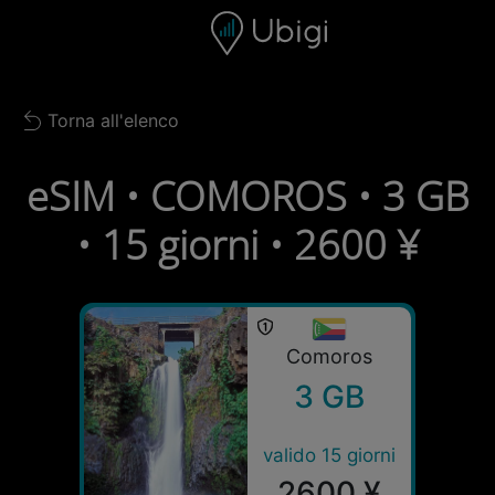
Skip to content
Contenuto
Barra di navigazione
Piè di pagina
Torna all'elenco
Back to list
eSIM • COMOROS • 3 GB
• 15 giorni • 2600 ¥
Comoros
3 GB
valido 15 giorni
2600 ¥