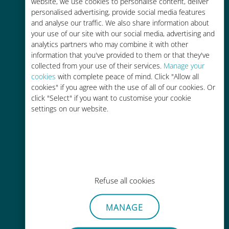
tariffe di roaming con il vostro
website, we use cookies to personalise content, deliver
personalised advertising, provide social media features
operatore attuale
and analyse our traffic. We also share information about
your use of our site with our social media, advertising and
analytics partners who may combine it with other
information that you've provided to them or that they've
collected from your use of their services.
Manage your
cookies
with complete peace of mind. Click "Allow all
Ricarica facile
cookies" if you agree with the use of all of our cookies. Or
click "Select" if you want to customise your cookie
Ovunque tramite l'app Ubigi, anche
settings on our website.
senza Wi-Fi o dati residui
Refuse all cookies
Senza sforzo
Non è necessario rimuovere la
MANAGE
scheda SIM esistente