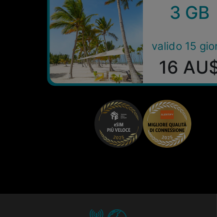
3 GB
valido 15 gio
16 AU