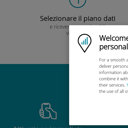
Selezionare il piano dati
e ricevere un codice QR
via e-mail.
Welcome!
Ubigi logo
Veloce!
personal
For a smooth a
deliver persona
information ab
combine it with
Perché la 
their services.
the use of all 