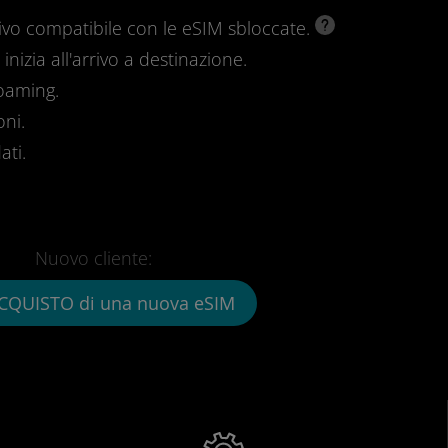
ivo compatibile con le eSIM sbloccate.
inizia all'arrivo a destinazione.
roaming.
oni.
ati.
Nuovo cliente:
CQUISTO di una nuova eSIM