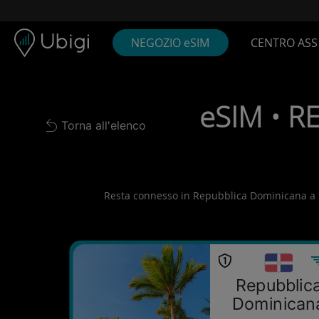
Skip to content
Contenuto
Barra di navigazione
Piè di pagina
NEGOZIO eSIM
CENTRO ASS
eSIM • R
Torna all'elenco
Back to list
Resta connesso in Repubblica Dominicana a tarif
Repubblic
Dominican