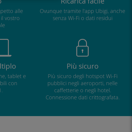
o
Ricarica facile
petto alle
Ovunque tramite l'app Ubigi, anche
il vostro
senza Wi-Fi o dati residui
le
tiplo
Più sicuro
e, tablet e
Più sicuro degli hotspot Wi-Fi
ili con
pubblici negli aeroporti, nelle
.
caffetterie o negli hotel.
Connessione dati crittografata.