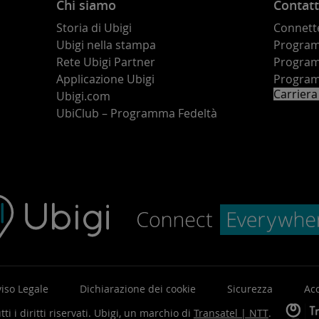
Chi siamo
Contatt
Storia di Ubigi
Connette
Ubigi nella stampa
Programm
o
Rete Ubigi Partner
Program
Applicazione Ubigi
Program
Carriera
Ubigi.com
UbiClub – Programma Fedeltà
iso Legale
Dichiarazione dei cookie
Sicurezza
Acc
ti i diritti riservati.
Ubigi, un marchio di
Transatel | NTT
.