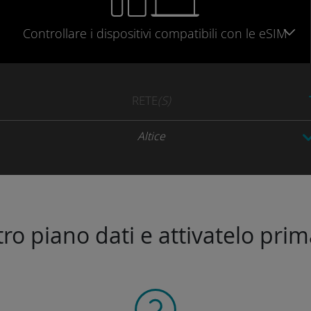
Controllare
i dispositivi compatibili
con le eSIM
RETE
(S)
Altice
stro piano dati e attivatelo prim