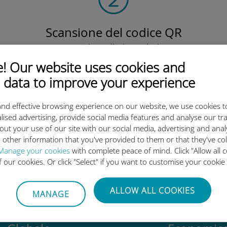
Scansione del codice QR
per attivare il piano dati e
installare la eSIM Ubigi.
 Our website uses cookies and
Semplice!
 data to improve your experience
nd effective browsing experience on our website, we use cookies t
lised advertising, provide social media features and analyse our tra
out your use of our site with our social media, advertising and ana
 other information that you've provided to them or that they've co
eSIM internazionale di Ubigi è 
Manage your cookies
with complete peace of mind. Click "Allow all c
of our cookies. Or click "Select" if you want to customise your cookie
ALLOW ALL COOKIES
MANAGE