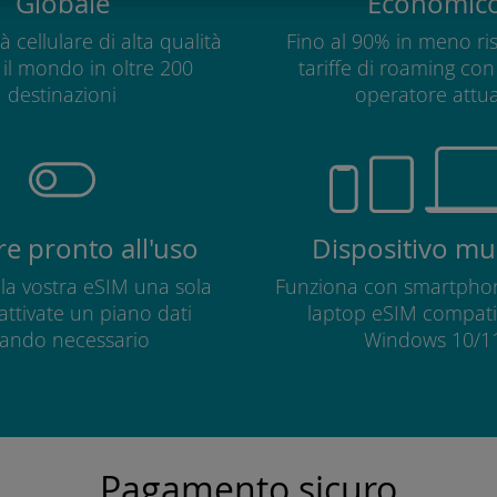
Globale
Economic
à cellulare di alta qualità
Fino al 90% in meno ris
o il mondo in oltre 200
tariffe di roaming con 
destinazioni
operatore attua
e pronto all'uso
Dispositivo mul
e la vostra eSIM una sola
Funziona con smartphon
 attivate un piano dati
laptop eSIM compatib
ando necessario
Windows 10/11
Pagamento sicuro