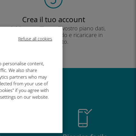
Crea il tuo account
per iniziare a utilizzare il vostro piano dati,
controllare il vostro saldo e ricaricare in
Refuse all cookies
movimento.
Godere!
o personalise content,
ffic. We also share
lytics partners who may
llected from your use of
così grande
ookies" if you agree with
 settings on our website.