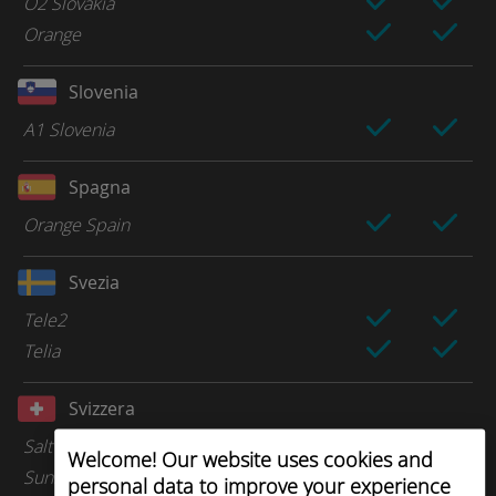
O2 Slovakia
Orange
Slovenia
A1 Slovenia
Spagna
Orange Spain
Svezia
Tele2
Telia
Svizzera
Salt
Welcome! Our website uses cookies and
Sunrise
personal data to improve your experience