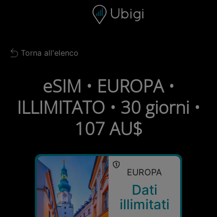
Skip to content
Contenuto
Barra di navigazione
Piè di pagina
Torna all'elenco
Back to list
eSIM • EUROPA •
ILLIMITATO • 30 giorni •
107 AU$
EUROPA
Dati
illimitati