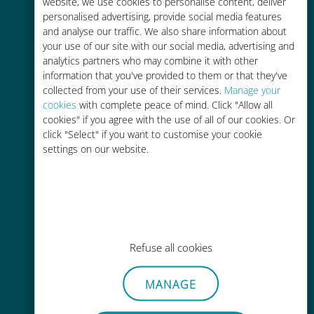
tariffe di roaming con il vostro
website, we use cookies to personalise content, deliver
personalised advertising, provide social media features
operatore attuale
and analyse our traffic. We also share information about
your use of our site with our social media, advertising and
analytics partners who may combine it with other
information that you've provided to them or that they've
collected from your use of their services.
Manage your
cookies
with complete peace of mind. Click "Allow all
Ricarica facile
cookies" if you agree with the use of all of our cookies. Or
click "Select" if you want to customise your cookie
Ovunque tramite l'app Ubigi, anche
settings on our website.
senza Wi-Fi o dati residui
Refuse all cookies
Senza sforzo
Non è necessario rimuovere la
MANAGE
scheda SIM esistente