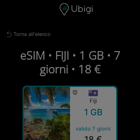
Skip to content
Contenuto
Barra di navigazione
Piè di pagina
Torna all'elenco
Back to list
eSIM • FIJI • 1 GB • 7
giorni • 18 €
Fiji
1 GB
valido 7 giorni
18 €