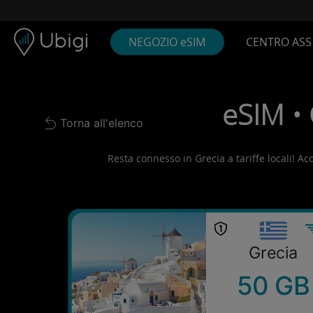
Skip to content
Contenuto
Barra di navigazione
Piè di pagina
NEGOZIO eSIM
CENTRO ASS
eSIM • 
Torna all'elenco
Back to list
Resta connesso in Grecia a tariffe locali! Acq
Grecia
50 GB