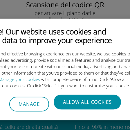
Scansione del codice QR
per attivare il piano dati e
installare la eSIM Ubigi.
Semplice!
 Our website uses cookies and
 data to improve your experience
nd effective browsing experience on our website, we use cookies t
lised advertising, provide social media features and analyse our tra
out your use of our site with our social media, advertising and ana
eSIM internazionale di Ubigi è 
 other information that you've provided to them or that they've co
Manage your cookies
with complete peace of mind. Click "Allow all c
of our cookies. Or click "Select" if you want to customise your cookie
ALLOW ALL COOKIES
MANAGE
Globale
Economic
à cellulare di alta qualità
Fino al 90% in meno ris