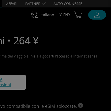
AFFARI
PARTNER
AUTO CONNESSE
Cart Ubigi
Italiano
¥ CNY
i • 264 ¥
rima del viaggio e inizia a goderti l’accesso a Internet senza
16
nsioni
ivo compatibile con le eSIM sbloccate.