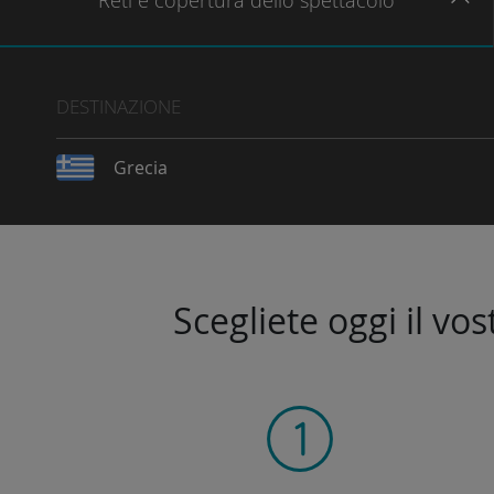
Reti
e copertura dello spettacolo
DESTINAZIONE
Grecia
Scegliete oggi il vo