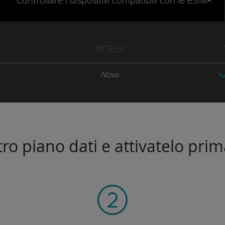
Controllare
i dispositivi compatibili
con le eSIM
RETE
(S)
Nova
stro piano dati e attivatelo prim