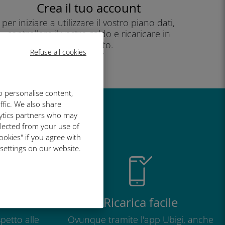
Crea il tuo account
per iniziare a utilizzare il vostro piano dati,
controllare il vostro saldo e ricaricare in
movimento.
Refuse all cookies
Godere!
o personalise content,
ffic. We also share
lytics partners who may
così grande
llected from your use of
ookies" if you agree with
 settings on our website.
o
Ricarica facile
petto alle
Ovunque tramite l'app Ubigi, anche