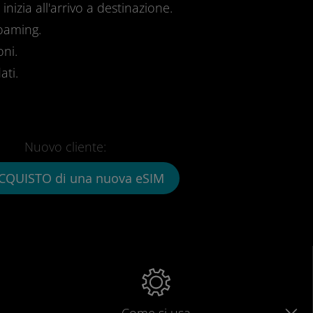
inizia all'arrivo a destinazione.
roaming.
oni.
ati.
Nuovo cliente:
CQUISTO di una nuova eSIM