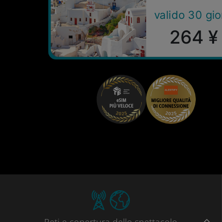
valido 30 gio
264 ¥