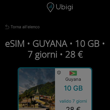
Skip to content
Contenuto
Barra di navigazione
Piè di pagina
Torna all'elenco
Back to list
eSIM • GUYANA • 10 GB •
7 giorni • 28 €
Guyana
10 GB
valido 7 giorni
28 €