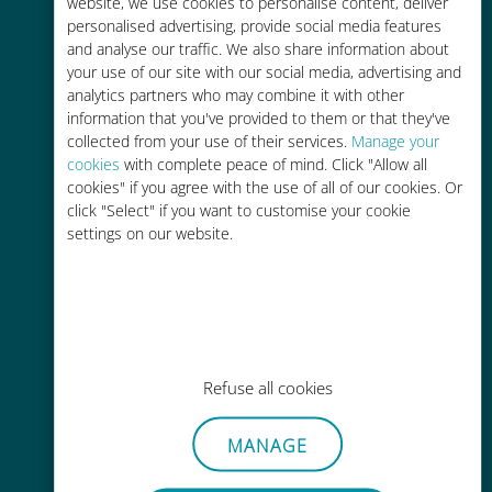
tariffe di roaming con il vostro
website, we use cookies to personalise content, deliver
personalised advertising, provide social media features
operatore attuale
and analyse our traffic. We also share information about
your use of our site with our social media, advertising and
analytics partners who may combine it with other
information that you've provided to them or that they've
collected from your use of their services.
Manage your
cookies
with complete peace of mind. Click "Allow all
Ricarica facile
cookies" if you agree with the use of all of our cookies. Or
click "Select" if you want to customise your cookie
Ovunque tramite l'app Ubigi, anche
settings on our website.
senza Wi-Fi o dati residui
Refuse all cookies
Senza sforzo
Non è necessario rimuovere la
MANAGE
scheda SIM esistente