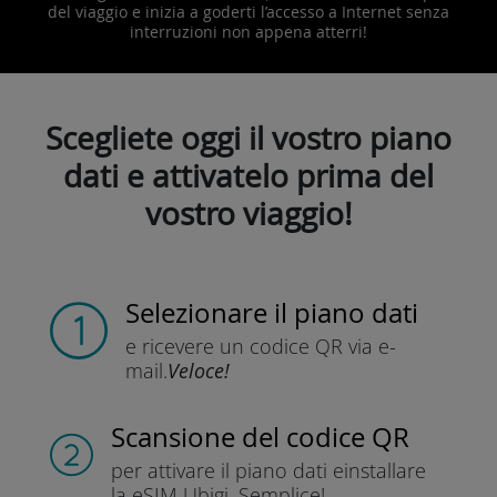
del viaggio e inizia a goderti l’accesso a Internet senza
interruzioni non appena atterri!
Scegliete oggi il vostro piano
dati e attivatelo prima del
vostro viaggio!
Selezionare il piano dati
e ricevere un codice QR
via e-
mail.
Veloce!
Scansione del codice QR
per attivare il piano dati e
installare
la eSIM Ubigi.
Semplice!