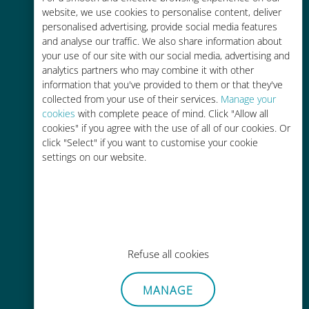
Fino al 90% in meno rispetto alle
website, we use cookies to personalise content, deliver
tariffe di roaming con il vostro
personalised advertising, provide social media features
operatore attuale
and analyse our traffic. We also share information about
your use of our site with our social media, advertising and
analytics partners who may combine it with other
information that you've provided to them or that they've
collected from your use of their services.
Manage your
cookies
with complete peace of mind. Click "Allow all
cookies" if you agree with the use of all of our cookies. Or
Ricarica facile
click "Select" if you want to customise your cookie
Ovunque tramite l'app Ubigi, anche
settings on our website.
senza Wi-Fi o dati residui
Refuse all cookies
Senza sforzo
MANAGE
Non è necessario rimuovere la