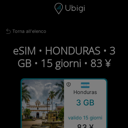
Skip to content
Contenuto
Barra di navigazione
Piè di pagina
Torna all'elenco
Back to list
eSIM • HONDURAS • 3
GB • 15 giorni • 83 ¥
Honduras
3 GB
valido 15 giorni
83 ¥