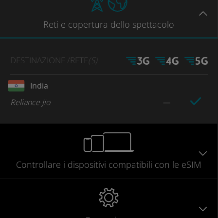
Reti
e copertura dello spettacolo
DESTINAZIONE
/RETE
(S)
India
Reliance Jio
Controllare
i dispositivi compatibili
con le eSIM