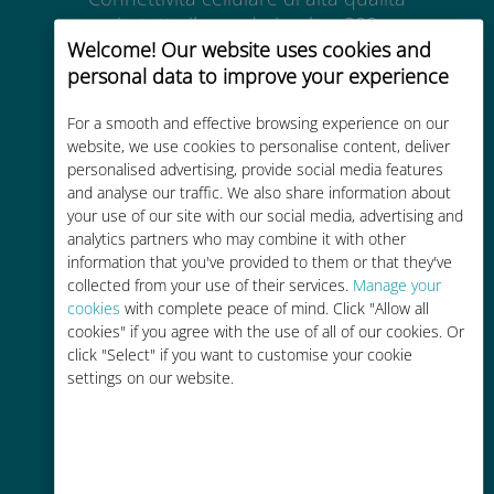
in tutto il mondo in oltre 200
Welcome! Our website uses cookies and
destinazioni
personal data to improve your experience
For a smooth and effective browsing experience on our
website, we use cookies to personalise content, deliver
personalised advertising, provide social media features
and analyse our traffic. We also share information about
Economico
your use of our site with our social media, advertising and
analytics partners who may combine it with other
Fino al 90% in meno rispetto alle
information that you've provided to them or that they've
tariffe di roaming con il vostro
collected from your use of their services.
Manage your
operatore attuale
cookies
with complete peace of mind. Click "Allow all
cookies" if you agree with the use of all of our cookies. Or
click "Select" if you want to customise your cookie
settings on our website.
Ricarica facile
Ovunque tramite l'app Ubigi, anche