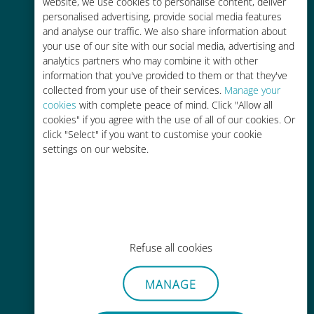
tariffe di roaming con il vostro
website, we use cookies to personalise content, deliver
personalised advertising, provide social media features
operatore attuale
and analyse our traffic. We also share information about
your use of our site with our social media, advertising and
analytics partners who may combine it with other
information that you've provided to them or that they've
collected from your use of their services.
Manage your
cookies
with complete peace of mind. Click "Allow all
Ricarica facile
cookies" if you agree with the use of all of our cookies. Or
click "Select" if you want to customise your cookie
Ovunque tramite l'app Ubigi, anche
settings on our website.
senza Wi-Fi o dati residui
Refuse all cookies
Senza sforzo
Non è necessario rimuovere la
MANAGE
scheda SIM esistente