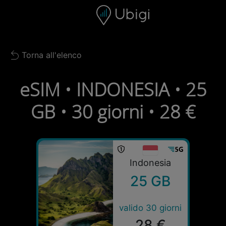
Skip to content
Contenuto
Barra di navigazione
Piè di pagina
Torna all'elenco
Back to list
eSIM • INDONESIA • 25
GB • 30 giorni • 28 €
Indonesia
25 GB
valido 30 giorni
28 €