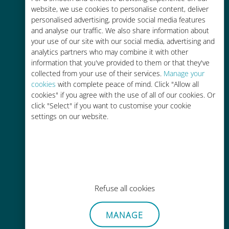
Fino al 90% in meno rispetto alle
website, we use cookies to personalise content, deliver
tariffe di roaming con il vostro
personalised advertising, provide social media features
operatore attuale
and analyse our traffic. We also share information about
your use of our site with our social media, advertising and
analytics partners who may combine it with other
information that you've provided to them or that they've
collected from your use of their services.
Manage your
cookies
with complete peace of mind. Click "Allow all
cookies" if you agree with the use of all of our cookies. Or
Ricarica facile
click "Select" if you want to customise your cookie
Ovunque tramite l'app Ubigi, anche
settings on our website.
senza Wi-Fi o dati residui
Refuse all cookies
Senza sforzo
MANAGE
Non è necessario rimuovere la