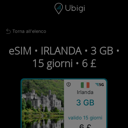
Skip to content
Contenuto
Barra di navigazione
Piè di pagina
Torna all'elenco
Back to list
eSIM • IRLANDA • 3 GB •
15 giorni • 6 £
Irlanda
3 GB
valido 15 giorni
6 £