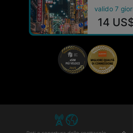
valido 7 gior
14 US