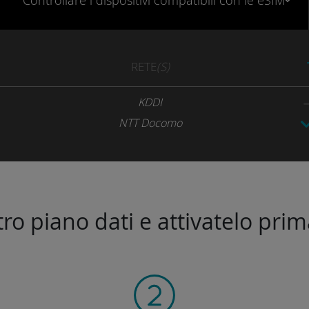
Controllare
i dispositivi compatibili
con le eSIM
RETE
(S)
KDDI
NTT Docomo
stro piano dati e attivatelo prim