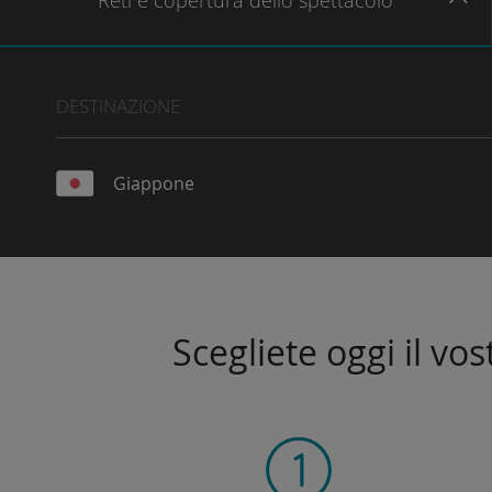
Reti
e copertura dello spettacolo
DESTINAZIONE
Giappone
Scegliete oggi il vo