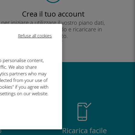
Crea il tuo account
per iniziare a utilizzare il vostro piano dati,
controllare il vostro saldo e ricaricare in
movimento.
Refuse all cookies
Godere!
o personalise content,
ffic. We also share
lytics partners who may
così grande
llected from your use of
ookies" if you agree with
 settings on our website.
o
Ricarica facile