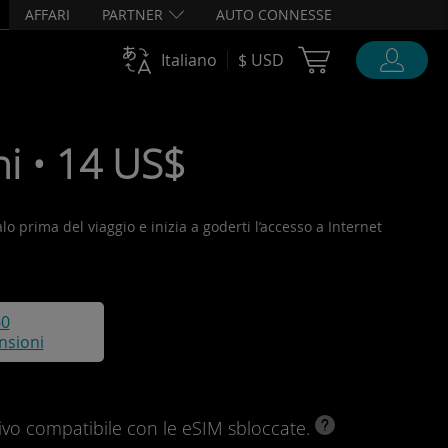
AFFARI
PARTNER
AUTO CONNESSE
Cart Ubigi
Italiano
$ USD
ni • 14 US$
alo prima del viaggio e inizia a goderti l’accesso a Internet
60
nsioni
ivo compatibile con le eSIM sbloccate.