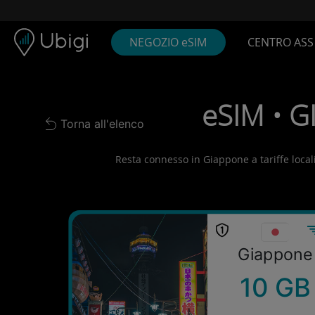
Skip to content
Contenuto
Barra di navigazione
Piè di pagina
NEGOZIO eSIM
CENTRO ASS
eSIM • G
Torna all'elenco
Back to list
Resta connesso in Giappone a tariffe locali!
Giappone
10 GB