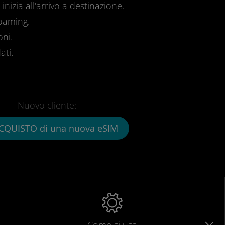
inizia all'arrivo a destinazione.
roaming.
oni.
ati.
Nuovo cliente:
CQUISTO di una nuova eSIM