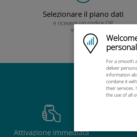
Selezionare il piano dati
e ricevere un codice QR
via e-mail.
Welcome!
Veloce!
Ubigi logo
personal
For a smooth a
deliver persona
information ab
Perché la 
combine it with
their services.
the use of all 
Attivazione immediata