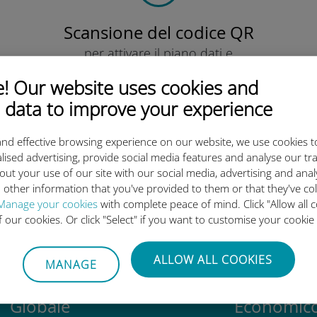
Scansione del codice QR
per attivare il piano dati e
installare la eSIM Ubigi.
 Our website uses cookies and
Semplice!
 data to improve your experience
nd effective browsing experience on our website, we use cookies t
lised advertising, provide social media features and analyse our tra
out your use of our site with our social media, advertising and ana
eSIM internazionale di Ubigi è 
 other information that you've provided to them or that they've co
Manage your cookies
with complete peace of mind. Click "Allow all c
of our cookies. Or click "Select" if you want to customise your cookie
ALLOW ALL COOKIES
MANAGE
Globale
Economic