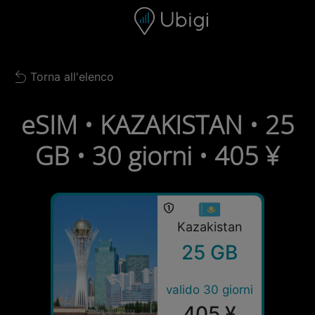
Skip to content
Contenuto
Barra di navigazione
Piè di pagina
Torna all'elenco
Back to list
eSIM • KAZAKISTAN • 25
GB • 30 giorni • 405 ¥
Kazakistan
25 GB
valido 30 giorni
405 ¥