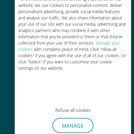
Fino al 90% in meno rispetto alle
website, we use cookies to personalise content, deliver
tariffe di roaming con il vostro
personalised advertising, provide social media features
operatore attuale
and analyse our traffic. We also share information about
your use of our site with our social media, advertising and
analytics partners who may combine it with other
information that you've provided to them or that they've
collected from your use of their services.
Manage your
cookies
with complete peace of mind. Click "Allow all
cookies" if you agree with the use of all of our cookies. Or
Ricarica facile
click "Select" if you want to customise your cookie
Ovunque tramite l'app Ubigi, anche
settings on our website.
senza Wi-Fi o dati residui
Refuse all cookies
Senza sforzo
MANAGE
Non è necessario rimuovere la