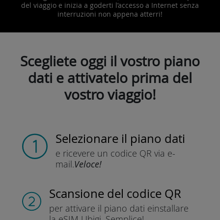
del viaggio e inizia a goderti l’accesso a Internet senza
interruzioni non appena atterri!
Scegliete oggi il vostro piano
dati e attivatelo prima del
vostro viaggio!
Selezionare il piano dati
e ricevere un codice QR
via e-
mail.
Veloce!
Scansione del codice QR
per attivare il piano dati e
installare
la eSIM Ubigi.
Semplice!