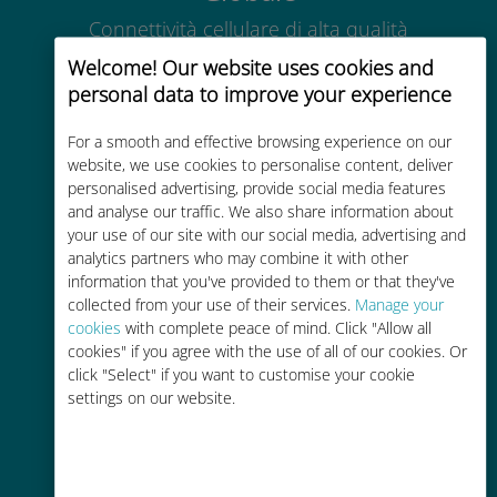
Connettività cellulare di alta qualità
in tutto il mondo in oltre 200
Welcome! Our website uses cookies and
destinazioni
personal data to improve your experience
For a smooth and effective browsing experience on our
website, we use cookies to personalise content, deliver
personalised advertising, provide social media features
and analyse our traffic. We also share information about
Economico
your use of our site with our social media, advertising and
analytics partners who may combine it with other
Fino al 90% in meno rispetto alle
information that you've provided to them or that they've
tariffe di roaming con il vostro
collected from your use of their services.
Manage your
operatore attuale
cookies
with complete peace of mind. Click "Allow all
cookies" if you agree with the use of all of our cookies. Or
click "Select" if you want to customise your cookie
settings on our website.
Ricarica facile