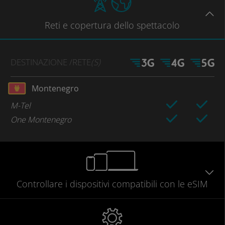
Reti
e copertura dello spettacolo
DESTINAZIONE
/RETE
(S)
Montenegro
M-Tel
One Montenegro
Controllare
i dispositivi compatibili
con le eSIM