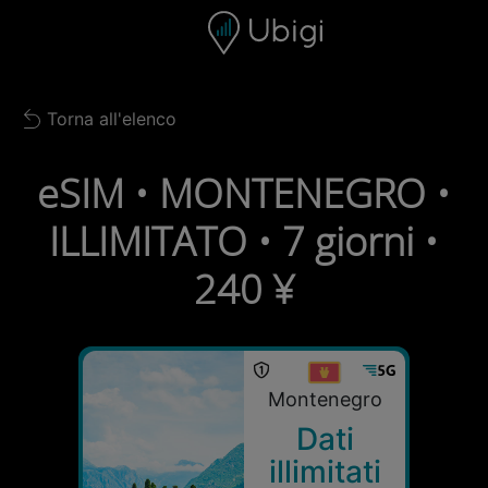
Skip to content
Contenuto
Barra di navigazione
Piè di pagina
Torna all'elenco
Back to list
eSIM • MONTENEGRO •
ILLIMITATO • 7 giorni •
240 ¥
Montenegro
Dati
illimitati