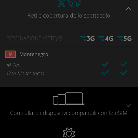
Reti
e copertura dello spettacolo
DESTINAZIONE
/RETE
(S)
Montenegro
M-Tel
One Montenegro
Controllare
i dispositivi compatibili
con le eSIM