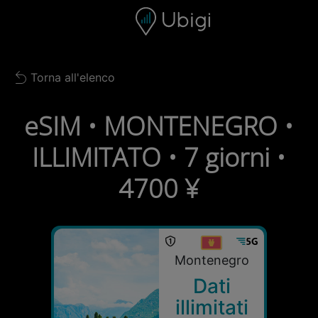
Skip to content
Contenuto
Barra di navigazione
Piè di pagina
Torna all'elenco
Back to list
eSIM • MONTENEGRO •
ILLIMITATO • 7 giorni •
4700 ¥
Montenegro
Dati
illimitati