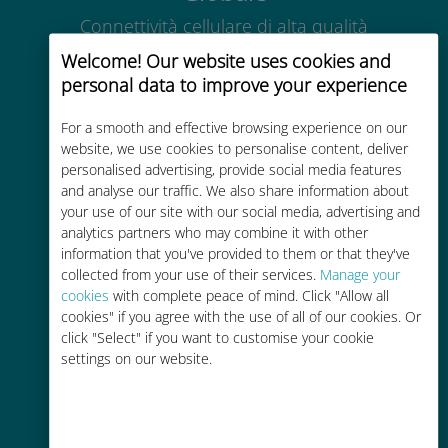
Connettività cellulare di alta qualità
in tutto il mondo in oltre 200
Welcome! Our website uses cookies and
destinazioni
personal data to improve your experience
For a smooth and effective browsing experience on our
website, we use cookies to personalise content, deliver
personalised advertising, provide social media features
and analyse our traffic. We also share information about
Economico
your use of our site with our social media, advertising and
analytics partners who may combine it with other
Fino al 90% in meno rispetto alle
information that you've provided to them or that they've
tariffe di roaming con il vostro
collected from your use of their services.
Manage your
operatore attuale
cookies
with complete peace of mind. Click "Allow all
cookies" if you agree with the use of all of our cookies. Or
click "Select" if you want to customise your cookie
settings on our website.
Ricarica facile