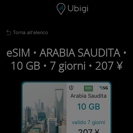
Skip to content
Contenuto
Barra di navigazione
Piè di pagina
Torna all'elenco
Back to list
eSIM • ARABIA SAUDITA •
10 GB • 7 giorni • 207 ¥
Arabia Saudita
10 GB
valido 7 giorni
207 ¥