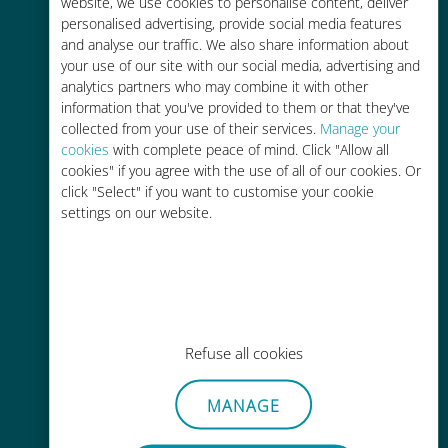
tariffe di roaming con il vostro
website, we use cookies to personalise content, deliver
personalised advertising, provide social media features
operatore attuale
and analyse our traffic. We also share information about
your use of our site with our social media, advertising and
analytics partners who may combine it with other
information that you've provided to them or that they've
collected from your use of their services.
Manage your
cookies
with complete peace of mind. Click "Allow all
Ricarica facile
cookies" if you agree with the use of all of our cookies. Or
click "Select" if you want to customise your cookie
Ovunque tramite l'app Ubigi, anche
settings on our website.
senza Wi-Fi o dati residui
Refuse all cookies
Senza sforzo
Non è necessario rimuovere la
MANAGE
scheda SIM esistente