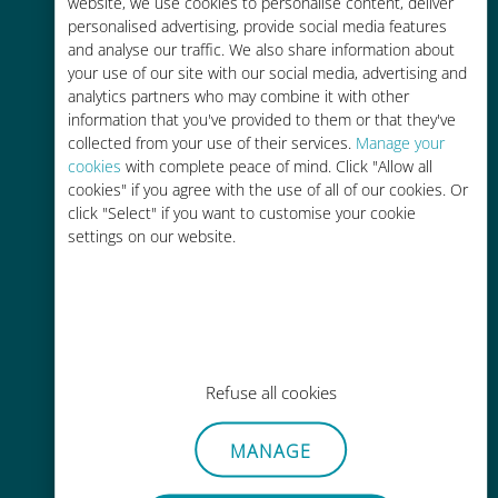
tariffe di roaming con il vostro
website, we use cookies to personalise content, deliver
personalised advertising, provide social media features
operatore attuale
and analyse our traffic. We also share information about
your use of our site with our social media, advertising and
analytics partners who may combine it with other
information that you've provided to them or that they've
collected from your use of their services.
Manage your
cookies
with complete peace of mind. Click "Allow all
Ricarica facile
cookies" if you agree with the use of all of our cookies. Or
click "Select" if you want to customise your cookie
Ovunque tramite l'app Ubigi, anche
settings on our website.
senza Wi-Fi o dati residui
Refuse all cookies
Senza sforzo
Non è necessario rimuovere la
MANAGE
scheda SIM esistente