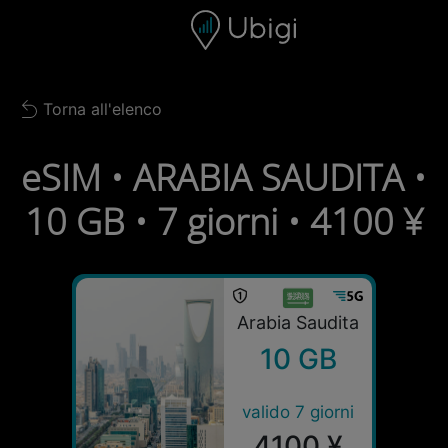
Skip to content
Contenuto
Barra di navigazione
Piè di pagina
Torna all'elenco
Back to list
eSIM • ARABIA SAUDITA •
10 GB • 7 giorni • 4100 ¥
Arabia Saudita
10 GB
valido 7 giorni
4100 ¥