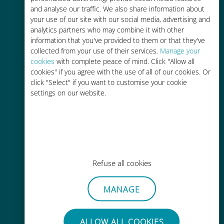
and analyse our traffic. We also share information about
your use of our site with our social media, advertising and
analytics partners who may combine it with other
information that you've provided to them or that they've
collected from your use of their services.
Manage your
Ricarica facile
cookies
with complete peace of mind. Click "Allow all
cookies" if you agree with the use of all of our cookies. Or
Ovunque tramite l'app Ubigi, anche
click "Select" if you want to customise your cookie
senza Wi-Fi o dati residui
settings on our website.
Senza sforzo
Refuse all cookies
Non è necessario rimuovere la
scheda SIM esistente
MANAGE
ALLOW ALL COOKIES