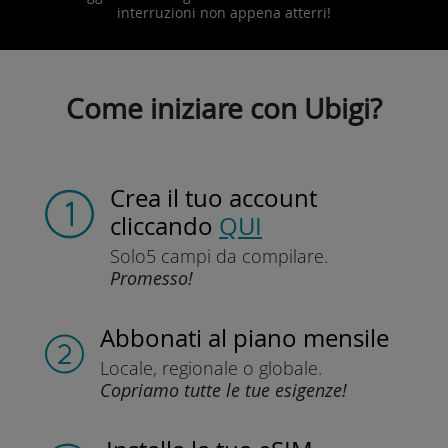
interruzioni non appena atterri!
Come iniziare con Ubigi?
Crea il tuo account
cliccando
QUI
Solo
5 campi da compilare.
Promesso!
Abbonati
al piano mensile
Locale, regionale
o globale.
Copriamo tutte le tue esigenze!