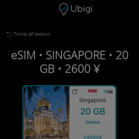
Skip to content
Contenuto
Barra di navigazione
Piè di pagina
Torna all'elenco
Back to list
eSIM • SINGAPORE • 20
GB • 2600 ¥
Singapore
20 GB
/mese
Validità