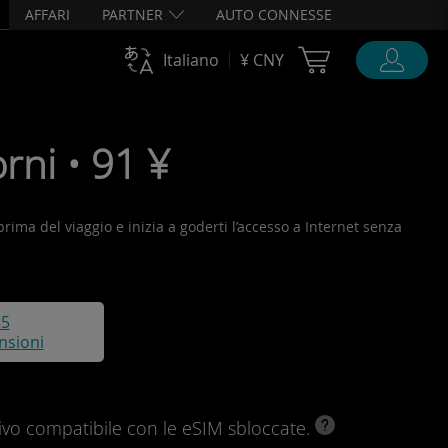
AFFARI
PARTNER
AUTO CONNESSE
Cart Ubigi
Italiano
¥ CNY
rni • 91 ¥
 prima del viaggio e inizia a goderti l’accesso a Internet senza
55
nsioni
ivo compatibile con le eSIM sbloccate.