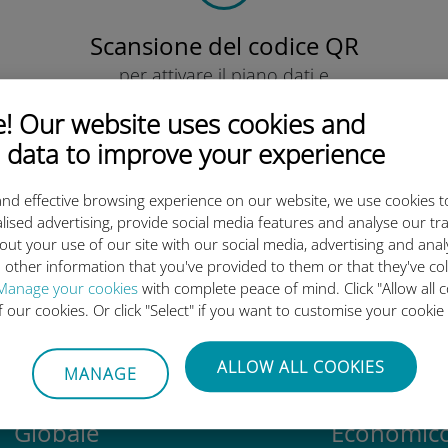
Scansione del codice QR
per attivare il piano dati e
installare la eSIM Ubigi.
 Our website uses cookies and
Semplice!
 data to improve your experience
nd effective browsing experience on our website, we use cookies t
lised advertising, provide social media features and analyse our tra
out your use of our site with our social media, advertising and ana
eSIM internazionale di Ubigi è 
 other information that you've provided to them or that they've co
Manage your cookies
with complete peace of mind. Click "Allow all c
of our cookies. Or click "Select" if you want to customise your cookie
ALLOW ALL COOKIES
MANAGE
Globale
Economic