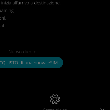
inizia all'arrivo a destinazione.
roaming.
oni.
ati.
Nuovo cliente:
CQUISTO di una nuova eSIM