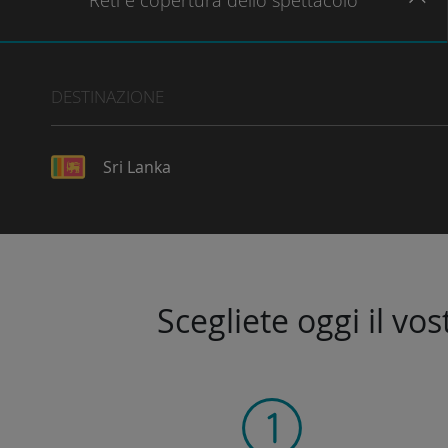
Reti
e copertura dello spettacolo
DESTINAZIONE
Sri Lanka
Scegliete oggi il vo