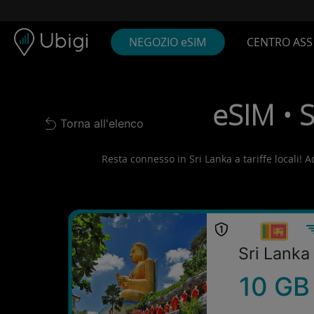
Skip to content
Contenuto
Barra di navigazione
Piè di pagina
NEGOZIO eSIM
CENTRO ASS
eSIM • S
Torna all'elenco
Back to list
Resta connesso in Sri Lanka a tariffe locali! A
Sri Lanka
10 GB