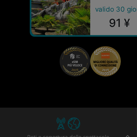
valido 30 gio
91 ¥