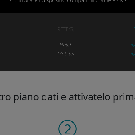
Controllare
i dispositivi compatibili
con le eSIM
RETE
(S)
Hutch
Mobitel
stro piano dati e attivatelo prim