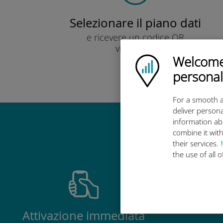
Selezionare il piano dati
e ricevere un codice QR
via e-mail.
Welcome!
Veloce!
Ubigi logo
personal
For a smooth a
deliver persona
information ab
Perché la 
combine it with
their services.
the use of all 
Attivazione immediata