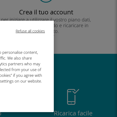
Crea il tuo account
per iniziare a utilizzare il vostro piano dati,
controllare il vostro saldo e ricaricare in
movimento.
Refuse all cookies
Godere!
o personalise content,
ffic. We also share
lytics partners who may
così grande
llected from your use of
ookies" if you agree with
 settings on our website.
o
Ricarica facile