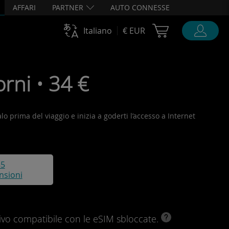
AFFARI
PARTNER
AUTO CONNESSE
Cart Ubigi
Italiano
€ EUR
rni • 34 €
alo prima del viaggio e inizia a goderti l’accesso a Internet
85
nsioni
ivo compatibile con le eSIM sbloccate.