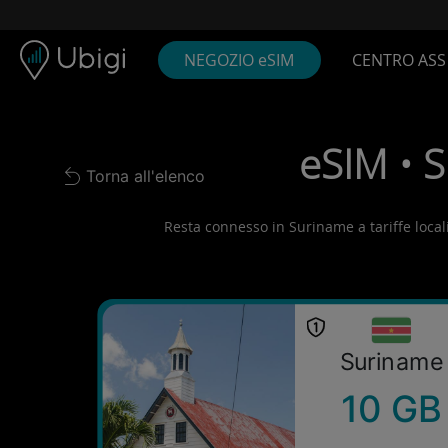
Skip to content
Contenuto
Barra di navigazione
Piè di pagina
NEGOZIO eSIM
CENTRO ASS
eSIM • S
Torna all'elenco
Back to list
Resta connesso in Suriname a tariffe locali!
Suriname
10 GB