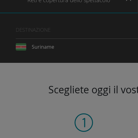
Reti
e copertura dello spettacolo
DESTINAZIONE
Suriname
Scegliete oggi il vo