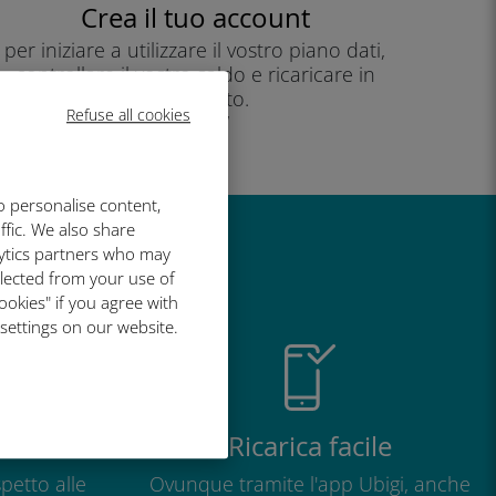
Crea il tuo account
per iniziare a utilizzare il vostro piano dati,
controllare il vostro saldo e ricaricare in
movimento.
Refuse all cookies
Godere!
o personalise content,
ffic. We also share
lytics partners who may
così grande
llected from your use of
ookies" if you agree with
 settings on our website.
o
Ricarica facile
petto alle
Ovunque tramite l'app Ubigi, anche