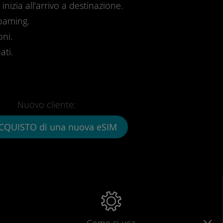
inizia all'arrivo a destinazione.
roaming.
oni.
ati.
Nuovo cliente:
CQUISTO di una nuova eSIM