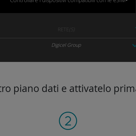
Controllare
i dispositivi compatibili
con le eSIM
RETE
(S)
Digicel Group
stro piano dati e attivatelo prim