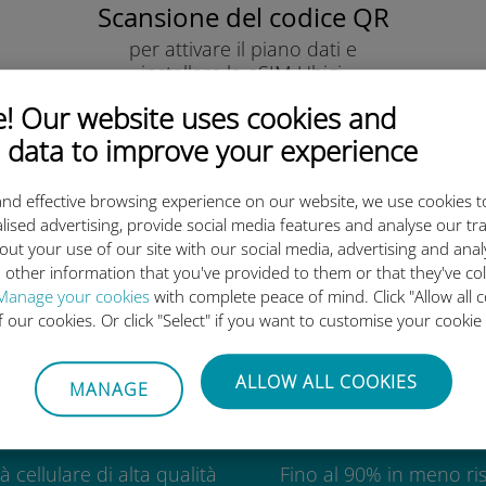
Scansione del codice QR
per attivare il piano dati e
installare la eSIM Ubigi.
Semplice!
 Our website uses cookies and
 data to improve your experience
nd effective browsing experience on our website, we use cookies t
lised advertising, provide social media features and analyse our tra
out your use of our site with our social media, advertising and ana
eSIM internazionale di Ubigi è 
 other information that you've provided to them or that they've co
Manage your cookies
with complete peace of mind. Click "Allow all c
of our cookies. Or click "Select" if you want to customise your cookie
ALLOW ALL COOKIES
MANAGE
Globale
Economic
à cellulare di alta qualità
Fino al 90% in meno ris