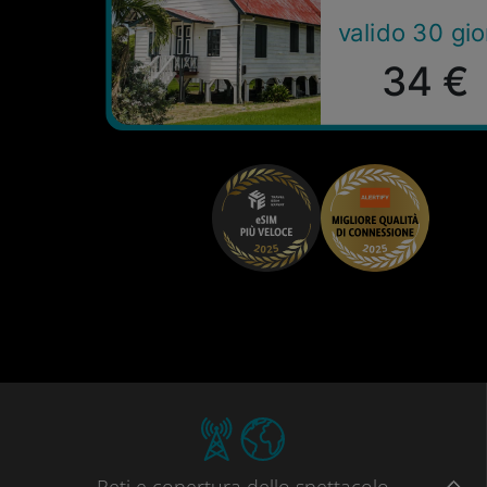
valido 30 gio
34 €