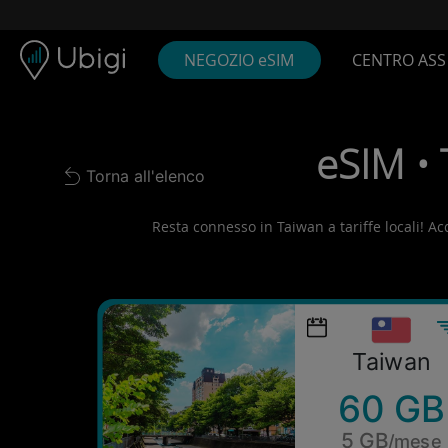
Skip to content
Contenuto
Barra di navigazione
Piè di pagina
NEGOZIO eSIM
CENTRO ASS
eSIM •
Torna all'elenco
Back to list
Resta connesso in Taiwan a tariffe locali! Acq
Taiwan
60 GB
5 GB
/mese