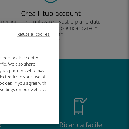
Crea il tuo account
per iniziare a utilizzare il vostro piano dati,
controllare il vostro saldo e ricaricare in
movimento.
Refuse all cookies
Godere!
o personalise content,
ffic. We also share
lytics partners who may
così grande
llected from your use of
ookies" if you agree with
 settings on our website.
o
Ricarica facile