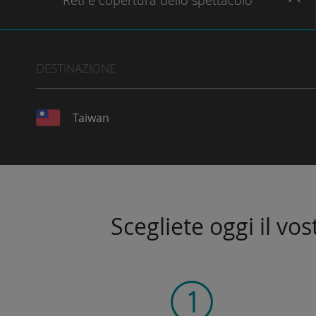
Reti
e copertura dello spettacolo
DESTINAZIONE
Taiwan
Scegliete oggi il vo