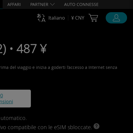
AFFARI
PARTNER
AUTO CONNESSE
Cart Ubigi
Italiano
¥ CNY
) • 487 ¥
rima del viaggio e inizia a goderti l’accesso a Internet senza
90
nsioni
automatico.
ivo compatibile con le eSIM sbloccate.