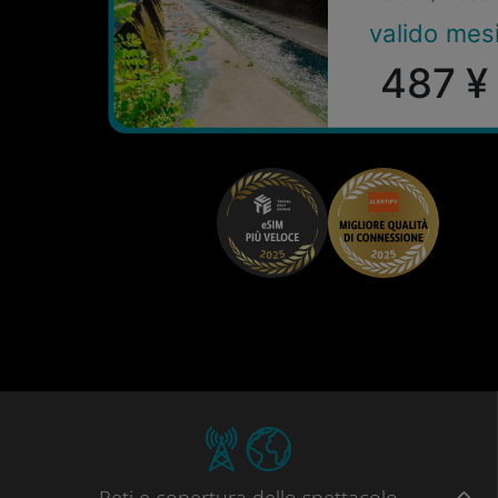
valido mes
487 ¥