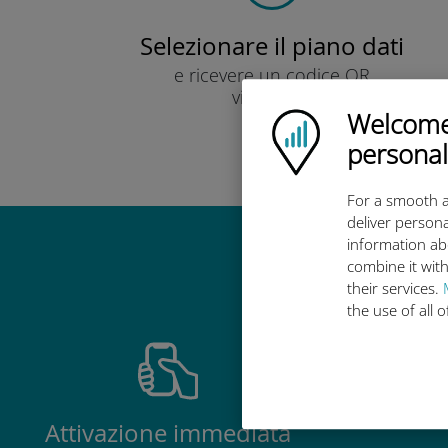
Selezionare il piano dati
e ricevere un codice QR
via e-mail.
Welcome!
Veloce!
Ubigi logo
personal
For a smooth a
deliver persona
information ab
Perché la 
combine it with
their services.
the use of all 
Attivazione immediata