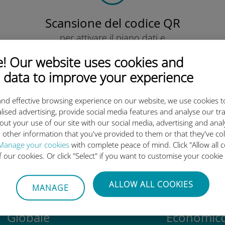
Scansione del codice QR
per attivare il piano dati e
installare la eSIM Ubigi.
 Our website uses cookies and
Semplice!
 data to improve your experience
nd effective browsing experience on our website, we use cookies t
lised advertising, provide social media features and analyse our tra
out your use of our site with our social media, advertising and ana
eSIM internazionale di Ubigi è 
 other information that you've provided to them or that they've co
Manage your cookies
with complete peace of mind. Click "Allow all c
of our cookies. Or click "Select" if you want to customise your cookie
ALLOW ALL COOKIES
MANAGE
Globale
Economic