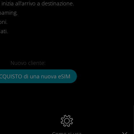
inizia all'arrivo a destinazione.
roaming.
oni.
ati.
Nuovo cliente:
CQUISTO di una nuova eSIM