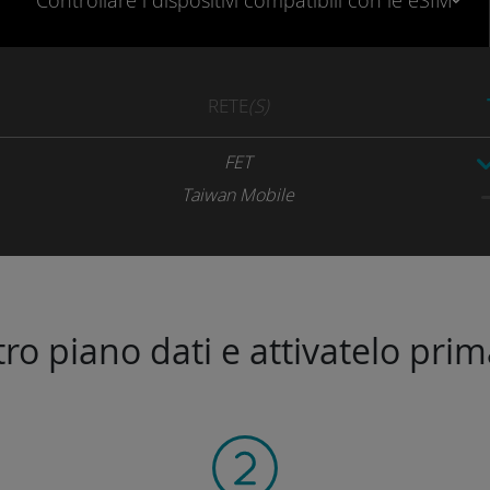
Controllare
i dispositivi compatibili
con le eSIM
RETE
(S)
FET
Taiwan Mobile
stro piano dati e attivatelo prim