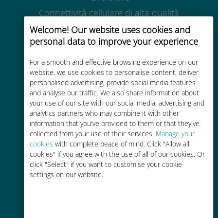
Connettività cellulare di alta qualità
in tutto il mondo in oltre 200
Welcome! Our website uses cookies and
destinazioni
personal data to improve your experience
For a smooth and effective browsing experience on our
website, we use cookies to personalise content, deliver
personalised advertising, provide social media features
and analyse our traffic. We also share information about
Economico
your use of our site with our social media, advertising and
analytics partners who may combine it with other
Fino al 90% in meno rispetto alle
information that you've provided to them or that they've
tariffe di roaming con il vostro
collected from your use of their services.
Manage your
operatore attuale
cookies
with complete peace of mind. Click "Allow all
cookies" if you agree with the use of all of our cookies. Or
click "Select" if you want to customise your cookie
settings on our website.
Ricarica facile