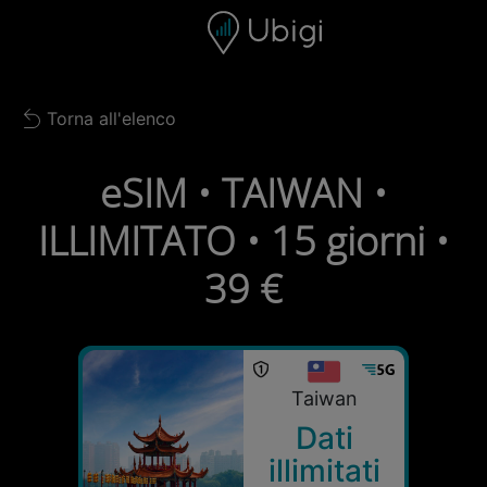
Skip to content
Contenuto
Barra di navigazione
Piè di pagina
Torna all'elenco
Back to list
eSIM • TAIWAN •
ILLIMITATO • 15 giorni •
39 €
Taiwan
Dati
illimitati