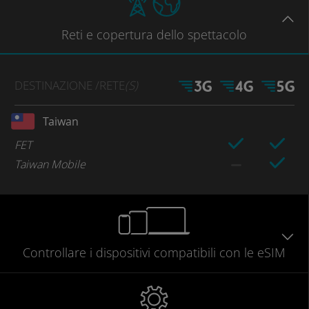
Reti
e copertura dello spettacolo
DESTINAZIONE
/RETE
(S)
Taiwan
FET
Taiwan Mobile
Controllare
i dispositivi compatibili
con le eSIM