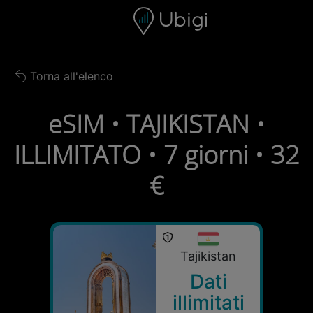
Skip to content
Contenuto
Barra di navigazione
Piè di pagina
Torna all'elenco
Back to list
eSIM • TAJIKISTAN •
ILLIMITATO • 7 giorni • 32
€
Tajikistan
Dati
illimitati