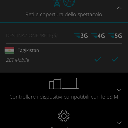
Reti
e copertura dello spettacolo
DESTINAZIONE
/RETE
(S)
Tagikistan
ZET Mobile
Controllare
i dispositivi compatibili
con le eSIM