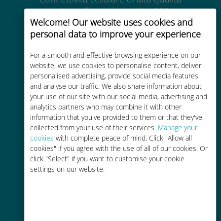
in tutto il mondo in oltre 200
Welcome! Our website uses cookies and
destinazioni
personal data to improve your experience
For a smooth and effective browsing experience on our
website, we use cookies to personalise content, deliver
personalised advertising, provide social media features
and analyse our traffic. We also share information about
Economico
your use of our site with our social media, advertising and
analytics partners who may combine it with other
Fino al 90% in meno rispetto alle
information that you've provided to them or that they've
tariffe di roaming con il vostro
collected from your use of their services.
Manage your
operatore attuale
cookies
with complete peace of mind. Click "Allow all
cookies" if you agree with the use of all of our cookies. Or
click "Select" if you want to customise your cookie
settings on our website.
Ricarica facile
Ovunque tramite l'app Ubigi, anche