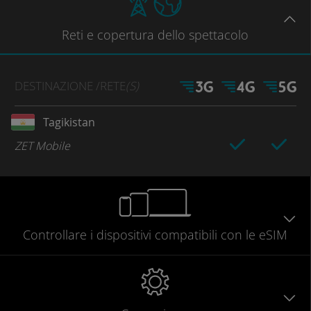
Reti
e copertura dello spettacolo
DESTINAZIONE
/RETE
(S)
Tagikistan
ZET Mobile
Controllare
i dispositivi compatibili
con le eSIM