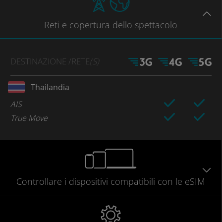
Reti
e copertura dello spettacolo
DESTINAZIONE
/RETE
(S)
Thailandia
AIS
True Move
Controllare
i dispositivi compatibili
con le eSIM