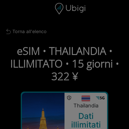
Skip to content
Contenuto
Barra di navigazione
Piè di pagina
Torna all'elenco
Back to list
eSIM • THAILANDIA •
ILLIMITATO • 15 giorni •
322 ¥
Thailandia
Dati
illimitati