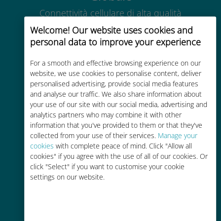
Connettività cellulare di alta qualità
in tutto il mondo in oltre 200
Welcome! Our website uses cookies and
destinazioni
personal data to improve your experience
For a smooth and effective browsing experience on our
website, we use cookies to personalise content, deliver
personalised advertising, provide social media features
and analyse our traffic. We also share information about
Economico
your use of our site with our social media, advertising and
analytics partners who may combine it with other
Fino al 90% in meno rispetto alle
information that you've provided to them or that they've
tariffe di roaming con il vostro
collected from your use of their services.
Manage your
operatore attuale
cookies
with complete peace of mind. Click "Allow all
cookies" if you agree with the use of all of our cookies. Or
click "Select" if you want to customise your cookie
settings on our website.
Ricarica facile