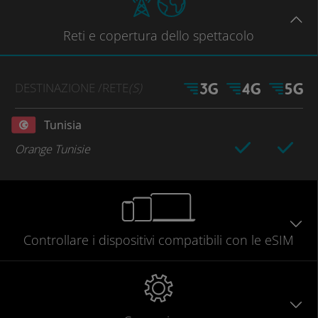
Reti
e copertura dello spettacolo
DESTINAZIONE
/RETE
(S)
Tunisia
Orange Tunisie
Controllare
i dispositivi compatibili
con le eSIM