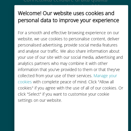
in tutto il mondo in oltre 200
Welcome! Our website uses cookies and
destinazioni
personal data to improve your experience
For a smooth and effective browsing experience on our
website, we use cookies to personalise content, deliver
personalised advertising, provide social media features
and analyse our traffic. We also share information about
Economico
your use of our site with our social media, advertising and
analytics partners who may combine it with other
Fino al 90% in meno rispetto alle
information that you've provided to them or that they've
tariffe di roaming con il vostro
collected from your use of their services.
Manage your
operatore attuale
cookies
with complete peace of mind. Click "Allow all
cookies" if you agree with the use of all of our cookies. Or
click "Select" if you want to customise your cookie
settings on our website.
Ricarica facile
Ovunque tramite l'app Ubigi, anche