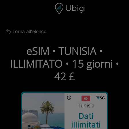
Skip to content
Contenuto
Barra di navigazione
Piè di pagina
Torna all'elenco
Back to list
eSIM • TUNISIA •
ILLIMITATO • 15 giorni •
42 £
Tunisia
Dati
illimitati