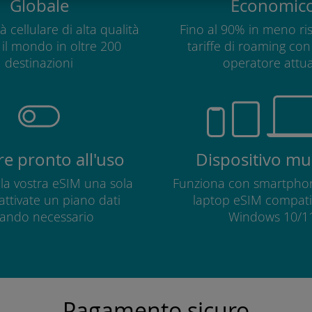
Globale
Economic
à cellulare di alta qualità
Fino al 90% in meno ris
o il mondo in oltre 200
tariffe di roaming con 
destinazioni
operatore attua
e pronto all'uso
Dispositivo mul
e la vostra eSIM una sola
Funziona con smartphon
 attivate un piano dati
laptop eSIM compatib
ando necessario
Windows 10/11
Pagamento sicuro