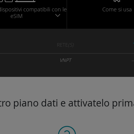
dispositivi compatibili
con le
Come si usa
eSIM
RETE
(S)
VNPT
stro piano dati e attivatelo prim