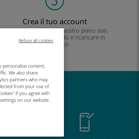
Crea il tuo account
per iniziare a utilizzare il vostro piano dati,
controllare il vostro saldo e ricaricare in
Refuse all cookies
movimento.
Godere!
o personalise content,
ffic. We also share
lytics partners who may
llected from your use of
così grande
ookies" if you agree with
 settings on our website.