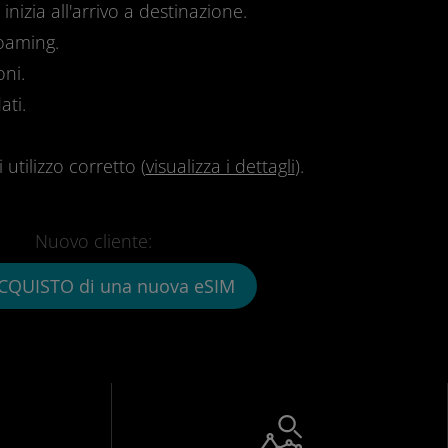
inizia all'arrivo a destinazione.
roaming.
oni.
ati.
utilizzo corretto (
visualizza i dettagli
).
Nuovo cliente:
CQUISTO di una nuova eSIM