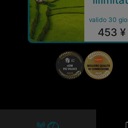
valido 30 gio
453 ¥