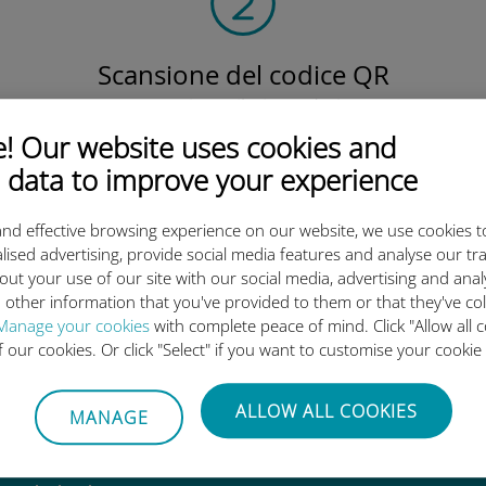
Scansione del codice QR
per attivare il piano dati e
installare la eSIM Ubigi.
 Our website uses cookies and
Semplice!
 data to improve your experience
nd effective browsing experience on our website, we use cookies t
lised advertising, provide social media features and analyse our tra
out your use of our site with our social media, advertising and ana
 other information that you've provided to them or that they've co
eSIM internazionale di Ubigi è 
Manage your cookies
with complete peace of mind. Click "Allow all c
of our cookies. Or click "Select" if you want to customise your cookie
ALLOW ALL COOKIES
MANAGE