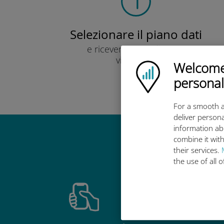
Selezionare il piano dati
e ricevere un codice QR
via e-mail.
Welcome!
Ubigi logo
Veloce!
personal
For a smooth a
deliver persona
information ab
combine it with
Perché la 
their services.
the use of all 