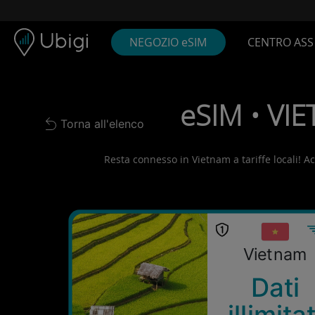
Skip to content
Contenuto
Barra di navigazione
Piè di pagina
NEGOZIO eSIM
CENTRO ASS
eSIM • VIE
Torna all'elenco
Back to list
Resta connesso in Vietnam a tariffe locali! Acq
Vietnam
Dati
illimitat