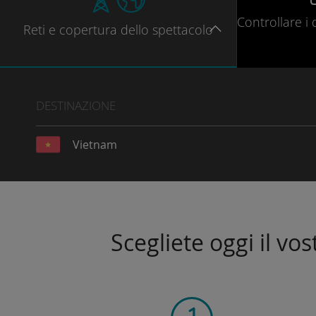
Controllare
i 
Reti
e copertura dello spettacolo
DESTINAZIONE
Vietnam
Scegliete oggi il vo