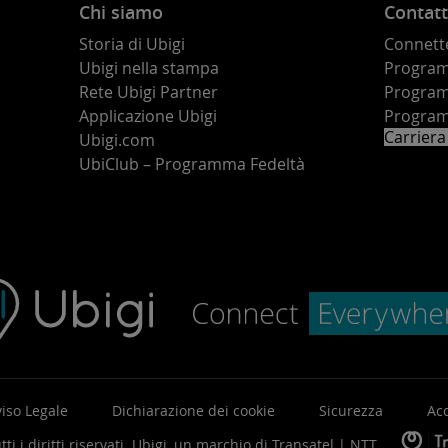
Chi siamo
Contatt
Storia di Ubigi
Connette
Ubigi nella stampa
Programm
o
Rete Ubigi Partner
Program
Applicazione Ubigi
Program
Carriera
Ubigi.com
UbiClub – Programma Fedeltà
iso Legale
Dichiarazione dei cookie
Sicurezza
Acc
ti i diritti riservati.
Ubigi, un marchio di
Transatel | NTT
.