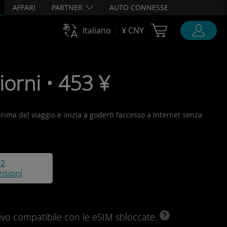
AFFARI
PARTNER
AUTO CONNESSE
Cart Ubigi
Italiano
¥ CNY
orni • 453 ¥
prima del viaggio e inizia a goderti l’accesso a Internet senza
72
nsioni
ivo compatibile con le eSIM sbloccate.